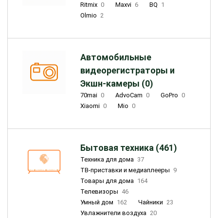
Ritmix
0
Maxvi
6
BQ
1
Olmio
2
Автомобильные
видеорегистраторы и
Экшн-камеры (0)
70mai
0
AdvoCam
0
GoPro
0
Xiaomi
0
Mio
0
Бытовая техника (461)
Техника для дома
37
ТВ-приставки и медиаплееры
9
Товары для дома
164
Телевизоры
46
Умный дом
162
Чайники
23
Увлажнители воздуха
20