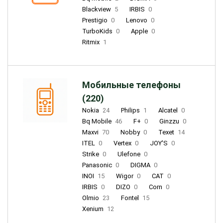
Blackview
5
IRBIS
0
Prestigio
0
Lenovo
0
TurboKids
0
Apple
0
Ritmix
1
Мобильные телефоны
(220)
Nokia
24
Philips
1
Alcatel
0
Bq Mobile
46
F+
0
Ginzzu
0
Maxvi
70
Nobby
0
Texet
14
ITEL
0
Vertex
0
JOY'S
0
Strike
0
Ulefone
0
Panasonic
0
DIGMA
0
INOI
15
Wigor
0
CAT
0
IRBIS
0
DIZO
0
Corn
0
Olmio
23
Fontel
15
Xenium
12