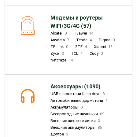
Модемы и роутеры
WIFI/3G/4G (57)
Alcatel
0
Huawei
14
Anydata
7
Tenda
4
Digma
0
TP-Link
0
ZTE
4
Xiaomi
13
Zyxel
0
TCL
1
Cudy
0
Netcraze
14
Аксессуары (1090)
USB накопители flash drive
8
Автомобильные держатели
4
Аккумуляторы
0
Беспроводные наушники
89
Внешние жесткие диски
3
Внешние аккумуляторы
86
Другое
3