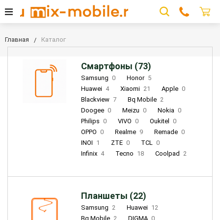
Главная
Каталог
Смартфоны (73)
Samsung
0
Honor
5
Huawei
4
Xiaomi
21
Apple
0
Blackview
7
Bq Mobile
2
Doogee
0
Meizu
0
Nokia
0
Philips
0
VIVO
0
Oukitel
0
OPPO
0
Realme
9
Remade
0
INOI
1
ZTE
0
TCL
0
Infinix
4
Tecno
18
Coolpad
2
Планшеты (22)
Samsung
2
Huawei
12
Bq Mobile
2
DIGMA
0