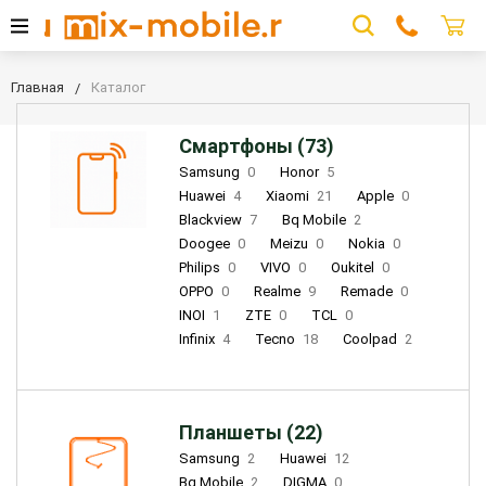
Главная
Каталог
Смартфоны (73)
Samsung
0
Honor
5
Huawei
4
Xiaomi
21
Apple
0
Blackview
7
Bq Mobile
2
Doogee
0
Meizu
0
Nokia
0
Philips
0
VIVO
0
Oukitel
0
OPPO
0
Realme
9
Remade
0
INOI
1
ZTE
0
TCL
0
Infinix
4
Tecno
18
Coolpad
2
Планшеты (22)
Samsung
2
Huawei
12
Bq Mobile
2
DIGMA
0