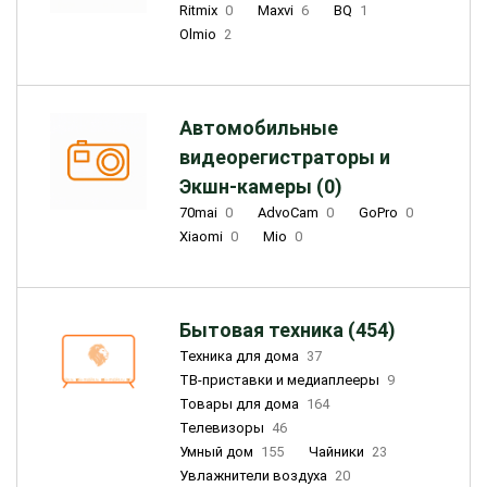
Ritmix
0
Maxvi
6
BQ
1
Olmio
2
Автомобильные
видеорегистраторы и
Экшн-камеры (0)
70mai
0
AdvoCam
0
GoPro
0
Xiaomi
0
Mio
0
Бытовая техника (454)
Техника для дома
37
ТВ-приставки и медиаплееры
9
Товары для дома
164
Телевизоры
46
Умный дом
155
Чайники
23
Увлажнители воздуха
20