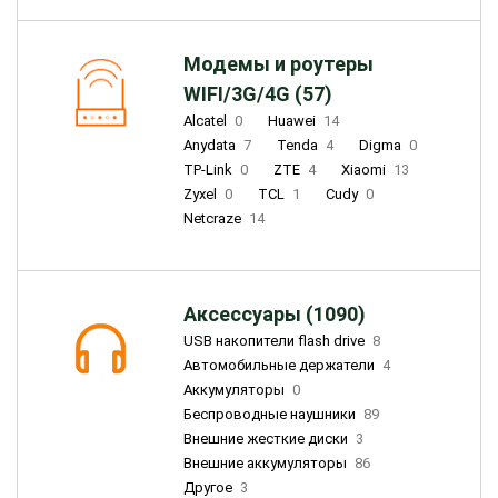
Модемы и роутеры
WIFI/3G/4G (57)
Alcatel
0
Huawei
14
Anydata
7
Tenda
4
Digma
0
TP-Link
0
ZTE
4
Xiaomi
13
Zyxel
0
TCL
1
Cudy
0
Netcraze
14
Аксессуары (1090)
USB накопители flash drive
8
Автомобильные держатели
4
Аккумуляторы
0
Беспроводные наушники
89
Внешние жесткие диски
3
Внешние аккумуляторы
86
Другое
3