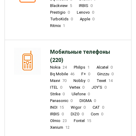
Blackview
5
IRBIS
0
Prestigio
0
Lenovo
0
TurboKids
0
Apple
0
Ritmix
1
Мобильные телефоны
(220)
Nokia
24
Philips
1
Alcatel
0
Bq Mobile
46
F+
0
Ginzzu
0
Maxvi
70
Nobby
0
Texet
14
ITEL
0
Vertex
0
JOY'S
0
Strike
0
Ulefone
0
Panasonic
0
DIGMA
0
INOI
15
Wigor
0
CAT
0
IRBIS
0
DIZO
0
Corn
0
Olmio
23
Fontel
15
Xenium
12