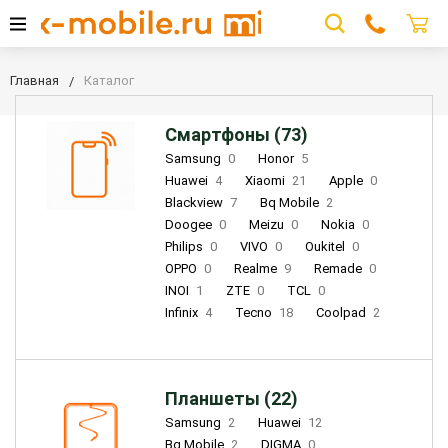
Главная
Каталог
Смартфоны (73)
Samsung
0
Honor
5
Huawei
4
Xiaomi
21
Apple
0
Blackview
7
Bq Mobile
2
Doogee
0
Meizu
0
Nokia
0
Philips
0
VIVO
0
Oukitel
0
OPPO
0
Realme
9
Remade
0
INOI
1
ZTE
0
TCL
0
Infinix
4
Tecno
18
Coolpad
2
Планшеты (22)
Samsung
2
Huawei
12
Bq Mobile
2
DIGMA
0