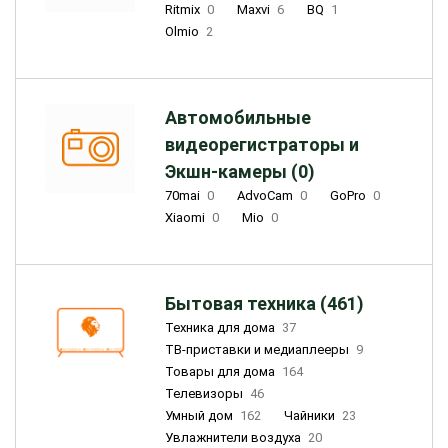
Ritmix
0
Maxvi
6
BQ
1
Olmio
2
Автомобильные
видеорегистраторы и
Экшн-камеры (0)
70mai
0
AdvoCam
0
GoPro
0
Xiaomi
0
Mio
0
Бытовая техника (461)
Техника для дома
37
ТВ-приставки и медиаплееры
9
Товары для дома
164
Телевизоры
46
Умный дом
162
Чайники
23
Увлажнители воздуха
20