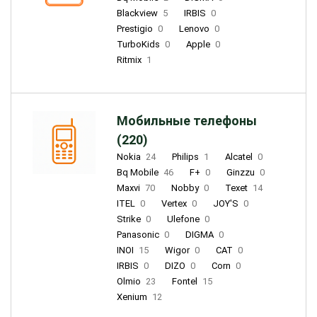
Blackview
5
IRBIS
0
Prestigio
0
Lenovo
0
TurboKids
0
Apple
0
Ritmix
1
Мобильные телефоны
(220)
Nokia
24
Philips
1
Alcatel
0
Bq Mobile
46
F+
0
Ginzzu
0
Maxvi
70
Nobby
0
Texet
14
ITEL
0
Vertex
0
JOY'S
0
Strike
0
Ulefone
0
Panasonic
0
DIGMA
0
INOI
15
Wigor
0
CAT
0
IRBIS
0
DIZO
0
Corn
0
Olmio
23
Fontel
15
Xenium
12