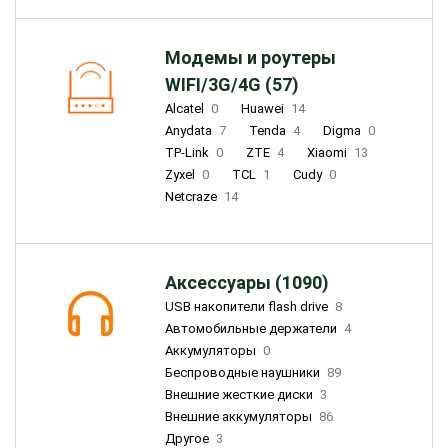
Модемы и роутеры
WIFI/3G/4G (57)
Alcatel
0
Huawei
14
Anydata
7
Tenda
4
Digma
0
TP-Link
0
ZTE
4
Xiaomi
13
Zyxel
0
TCL
1
Cudy
0
Netcraze
14
Аксессуары (1090)
USB накопители flash drive
8
Автомобильные держатели
4
Аккумуляторы
0
Беспроводные наушники
89
Внешние жесткие диски
3
Внешние аккумуляторы
86
Другое
3