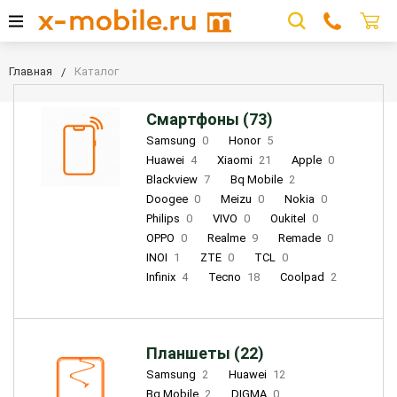
Главная
Каталог
Смартфоны (73)
Samsung
0
Honor
5
Huawei
4
Xiaomi
21
Apple
0
Blackview
7
Bq Mobile
2
Doogee
0
Meizu
0
Nokia
0
Philips
0
VIVO
0
Oukitel
0
OPPO
0
Realme
9
Remade
0
INOI
1
ZTE
0
TCL
0
Infinix
4
Tecno
18
Coolpad
2
Планшеты (22)
Samsung
2
Huawei
12
Bq Mobile
2
DIGMA
0