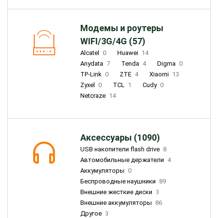
Модемы и роутеры
WIFI/3G/4G (57)
Alcatel
0
Huawei
14
Anydata
7
Tenda
4
Digma
0
TP-Link
0
ZTE
4
Xiaomi
13
Zyxel
0
TCL
1
Cudy
0
Netcraze
14
Аксессуары (1090)
USB накопители flash drive
8
Автомобильные держатели
4
Аккумуляторы
0
Беспроводные наушники
89
Внешние жесткие диски
3
Внешние аккумуляторы
86
Другое
3