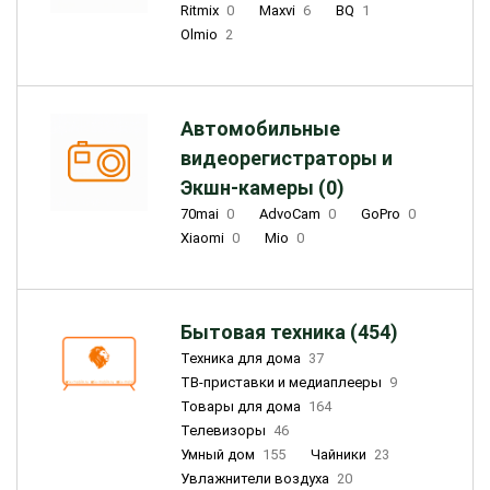
Ritmix
0
Maxvi
6
BQ
1
Olmio
2
Автомобильные
видеорегистраторы и
Экшн-камеры (0)
70mai
0
AdvoCam
0
GoPro
0
Xiaomi
0
Mio
0
Бытовая техника (454)
Техника для дома
37
ТВ-приставки и медиаплееры
9
Товары для дома
164
Телевизоры
46
Умный дом
155
Чайники
23
Увлажнители воздуха
20