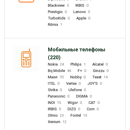
Blackview
5
IRBIS
0
Prestigio
0
Lenovo
0
TurboKids
0
Apple
0
Ritmix
1
Мобильные телефоны
(220)
Nokia
24
Philips
1
Alcatel
0
Bq Mobile
46
F+
0
Ginzzu
0
Maxvi
70
Nobby
0
Texet
14
ITEL
0
Vertex
0
JOY'S
0
Strike
0
Ulefone
0
Panasonic
0
DIGMA
0
INOI
15
Wigor
0
CAT
0
IRBIS
0
DIZO
0
Corn
0
Olmio
23
Fontel
15
Xenium
12