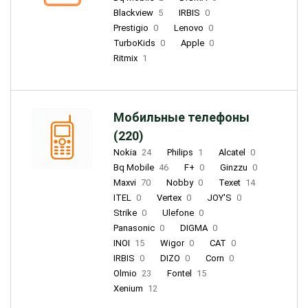
Blackview
5
IRBIS
0
Prestigio
0
Lenovo
0
TurboKids
0
Apple
0
Ritmix
1
Мобильные телефоны
(220)
Nokia
24
Philips
1
Alcatel
0
Bq Mobile
46
F+
0
Ginzzu
0
Maxvi
70
Nobby
0
Texet
14
ITEL
0
Vertex
0
JOY'S
0
Strike
0
Ulefone
0
Panasonic
0
DIGMA
0
INOI
15
Wigor
0
CAT
0
IRBIS
0
DIZO
0
Corn
0
Olmio
23
Fontel
15
Xenium
12