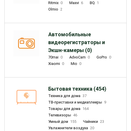
Ritmix
0
Maxvi
6
BQ
1
Olmio
2
Автомобильные
видеорегистраторы и
Экшн-камеры (0)
70mai
0
AdvoCam
0
GoPro
0
Xiaomi
0
Mio
0
Бытовая техника (454)
Техника для дома
37
ТВ-приставки и медиаплееры
9
Товары для дома
164
Телевизоры
46
Умный дом
155
Чайники
23
Увлажнители воздуха
20