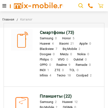
Главная
Каталог
Смартфоны (73)
Samsung
0
Honor
5
Huawei
4
Xiaomi
21
Apple
0
Blackview
7
Bq Mobile
2
Doogee
0
Meizu
0
Nokia
0
Philips
0
VIVO
0
Oukitel
0
OPPO
0
Realme
9
Remade
0
INOI
1
ZTE
0
TCL
0
Infinix
4
Tecno
18
Coolpad
2
Планшеты (22)
Samsung
2
Huawei
12
Bq Mobile
2
DIGMA
0