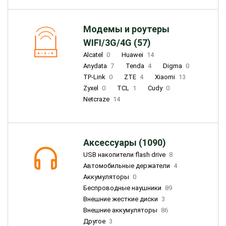
Модемы и роутеры
WIFI/3G/4G (57)
Alcatel
0
Huawei
14
Anydata
7
Tenda
4
Digma
0
TP-Link
0
ZTE
4
Xiaomi
13
Zyxel
0
TCL
1
Cudy
0
Netcraze
14
Аксессуары (1090)
USB накопители flash drive
8
Автомобильные держатели
4
Аккумуляторы
0
Беспроводные наушники
89
Внешние жесткие диски
3
Внешние аккумуляторы
86
Другое
3