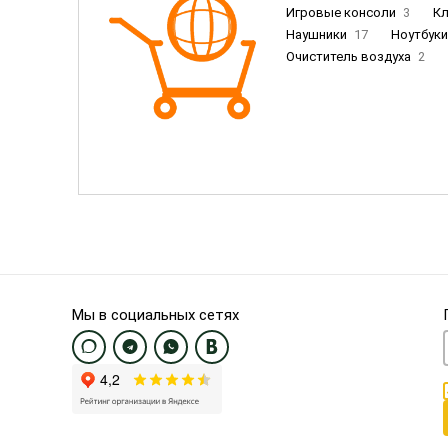
Игровые консоли
3
К
Наушники
17
Ноутбук
Очиститель воздуха
2
Пылесосы
9
Смартфо
Смартфоны Samsung
20
Смартфоны OnePlus/Pixel/U
Электронные книги EU
3
Мы в социальных сетях