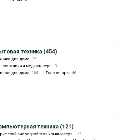
ытовая техника (454)
хника для дома
37
-приставки и медиаплееры
9
вары для дома
164
Телевизоры
46
ный дом
155
Чайники
23
лажнители воздуха
20
омпьютерная техника (121)
риферийные устройства компьютера
112