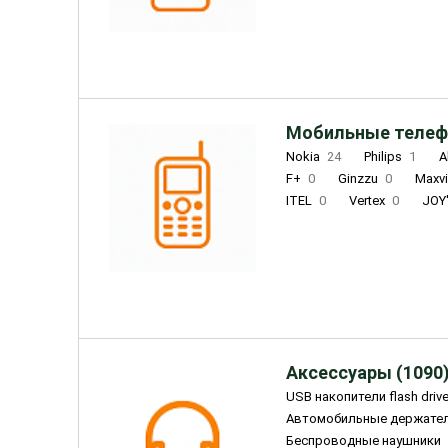
INOI
1
ZTE
0
TCL
0
Coolpad
2
Мобильные телеф
Nokia
24
Philips
1
A
F+
0
Ginzzu
0
Maxv
ITEL
0
Vertex
0
JOY
Ulefone
0
Panasonic
0
Wigor
0
CAT
0
IRBI
Olmio
23
Fontel
15
Аксессуары (1090
USB накопители flash driv
Автомобильные держате
Беспроводные наушники