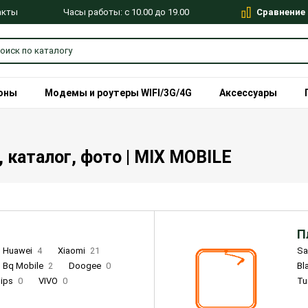
Сравнение
Часы работы: с 10.00 до 19.00
акты
оны
Модемы и роутеры WIFI/3G/4G
Аксессуары
 каталог, фото | MIX MOBILE
П
Huawei
4
Xiaomi
21
S
Bq Mobile
2
Doogee
0
Bl
lips
0
VIVO
0
Tu
alme
9
Remade
0