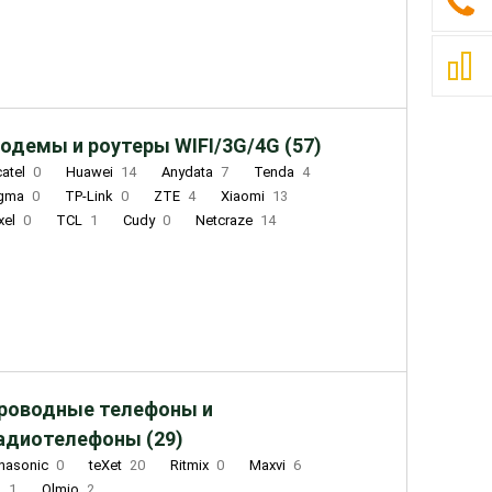
одемы и роутеры WIFI/3G/4G (57)
catel
0
Huawei
14
Anydata
7
Tenda
4
igma
0
TP-Link
0
ZTE
4
Xiaomi
13
xel
0
TCL
1
Cudy
0
Netcraze
14
роводные телефоны и
адиотелефоны (29)
nasonic
0
teXet
20
Ritmix
0
Maxvi
6
Q
1
Olmio
2