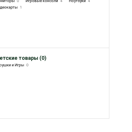
ониторы
0
Игровые консоли
4
Ноутбуки
4
деокарты
1
етские товары (0)
рушки и Игры
0