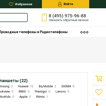
Войти
Избранное
8 (495) 975-96-88
Заказать
обратный
звонок
Проводные телефоны и Радиотелефоны
ланшеты (22)
amsung
2
Huawei
12
Bq Mobile
2
DIGMA
0
ackview
5
IRBIS
0
Prestigio
0
Lenovo
0
rboKids
0
Apple
0
Ritmix
1