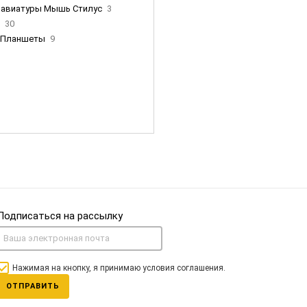
лавиатуры Мышь Стилус
3
и
30
Планшеты
9
ны Apple
35
Фен Dyson
0
nigerz и тд
31
Часы
0
Подписаться на рассылку
Нажимая на кнопку, я принимаю условия соглашения.
ОТПРАВИТЬ