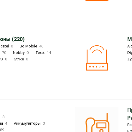
Infinix
4
Tecno
18
оны (220)
М
lcatel
0
Bq Mobile
46
Al
i
70
Nobby
0
Texet
14
D
'S
0
Strike
0
Zy
DIGMA
0
INOI
15
S
0
DIZO
0
Corn
0
Xenium
12
)
П
e
8
Р
ли
4
Аккумуляторы
0
Pa
89
B