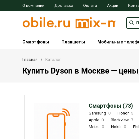
О компании
Доставка
Оплата
Акции
Конт
Смартфоны
Планшеты
Мобильные телеф
Главная
Каталог
Купить Dyson в Москве — цены,
Смартфоны (73)
Samsung
0
Honor
5
Apple
0
Blackview
7
Meizu
0
Nokia
0
Phi
Oukitel
0
OPPO
0
Re