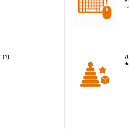
М
Ви
 (1)
Д
Иг