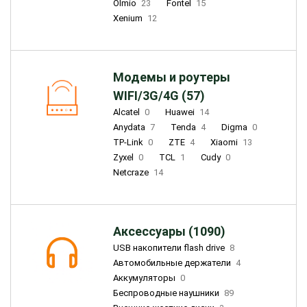
Olmio
23
Fontel
15
Xenium
12
Модемы и роутеры
WIFI/3G/4G (57)
Alcatel
0
Huawei
14
Anydata
7
Tenda
4
Digma
0
TP-Link
0
ZTE
4
Xiaomi
13
Zyxel
0
TCL
1
Cudy
0
Netcraze
14
Аксессуары (1090)
USB накопители flash drive
8
Автомобильные держатели
4
Аккумуляторы
0
Беспроводные наушники
89