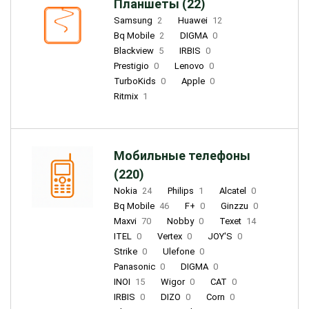
Планшеты (22)
Samsung
2
Huawei
12
Bq Mobile
2
DIGMA
0
Blackview
5
IRBIS
0
Prestigio
0
Lenovo
0
TurboKids
0
Apple
0
Ritmix
1
Мобильные телефоны
(220)
Nokia
24
Philips
1
Alcatel
0
Bq Mobile
46
F+
0
Ginzzu
0
Maxvi
70
Nobby
0
Texet
14
ITEL
0
Vertex
0
JOY'S
0
Strike
0
Ulefone
0
Panasonic
0
DIGMA
0
INOI
15
Wigor
0
CAT
0
IRBIS
0
DIZO
0
Corn
0