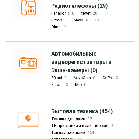
Радиотелефоны (29)
Panasonic
0
teXet
20
Ritmix
0
Maxvi
6
BQ
1
Olmio
2
Автомобильные
видеорегистраторы и
Экшн-камеры (0)
70mai
0
AdvoCam
0
GoPro
0
Xiaomi
0
Mio
0
Бытовая техника (454)
Техника для дома
37
ТВ-приставки и медиаплееры
9
Товары для дома
164