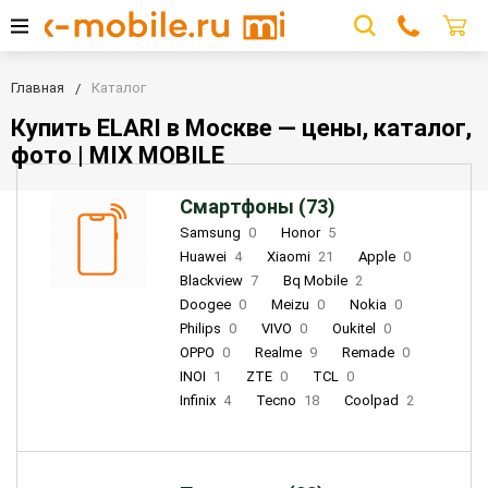
Главная
Каталог
Купить ELARI в Москве — цены, каталог,
фото | MIX MOBILE
Смартфоны (73)
Samsung
0
Honor
5
Huawei
4
Xiaomi
21
Apple
0
Blackview
7
Bq Mobile
2
Doogee
0
Meizu
0
Nokia
0
Philips
0
VIVO
0
Oukitel
0
OPPO
0
Realme
9
Remade
0
INOI
1
ZTE
0
TCL
0
Infinix
4
Tecno
18
Coolpad
2