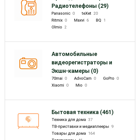
Радиотелефоны (29)
Panasonic
0
teXet
20
Ritmix
0
Maxvi
6
BQ
1
Olmio
2
Автомобильные
видеорегистраторы и
Экшн-камеры (0)
70mai
0
AdvoCam
0
GoPro
0
Xiaomi
0
Mio
0
Бытовая техника (461)
Техника для дома
37
ТВ-приставки и медиаплееры
9
Товары для дома
164