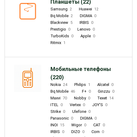
Планшеты (22)
Samsung
2
Huawei
12
Bq Mobile
2
DIGMA
0
Blackview
5
IRBIS
0
Prestigio
0
Lenovo
0
TurboKids
0
Apple
0
Ritmix
1
Мобильные телефоны
(220)
Nokia
24
Philips
1
Alcatel
0
Bq Mobile
46
F+
0
Ginzzu
0
Maxvi
70
Nobby
0
Texet
14
ITEL
0
Vertex
0
JOY'S
0
Strike
0
Ulefone
0
Panasonic
0
DIGMA
0
INOI
15
Wigor
0
CAT
0
IRBIS
0
DIZO
0
Corn
0