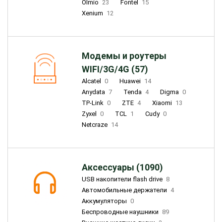
Olmio
23
Fontel
15
Xenium
12
Модемы и роутеры
WIFI/3G/4G (57)
Alcatel
0
Huawei
14
Anydata
7
Tenda
4
Digma
0
TP-Link
0
ZTE
4
Xiaomi
13
Zyxel
0
TCL
1
Cudy
0
Netcraze
14
Аксессуары (1090)
USB накопители flash drive
8
Автомобильные держатели
4
Аккумуляторы
0
Беспроводные наушники
89