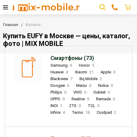
Главная
Каталог
Купить EUFY в Москве — цены, каталог,
фото | MIX MOBILE
Смартфоны (73)
Samsung
0
Honor
5
Huawei
4
Xiaomi
21
Apple
0
Blackview
7
Bq Mobile
2
Doogee
0
Meizu
0
Nokia
0
Philips
0
VIVO
0
Oukitel
0
OPPO
0
Realme
9
Remade
0
INOI
1
ZTE
0
TCL
0
Infinix
4
Tecno
18
Coolpad
2