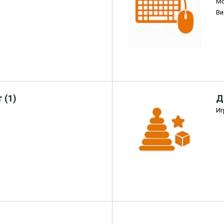
М
Ви
 (1)
Д
Иг