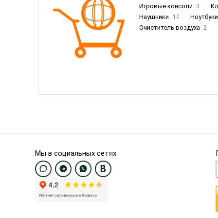
Игровые консоли
3
К
Наушники
17
Ноутбук
Очиститель воздуха
2
Пылесосы
9
Смартфо
Смартфоны Samsung
20
Смартфоны OnePlus/Pixel/U
Электронные книги EU
3
Мы в социальных сетях