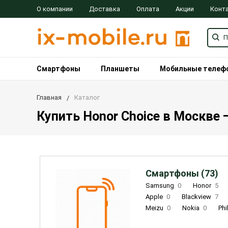
О компании
Доставка
Оплата
Акции
Конт
Смартфоны
Планшеты
Мобильные телеф
Главная
Каталог
Купить Honor Choice в Москве 
Смартфоны (73)
Samsung
0
Honor
5
Apple
0
Blackview
7
Meizu
0
Nokia
0
Phi
Oukitel
0
OPPO
0
Re