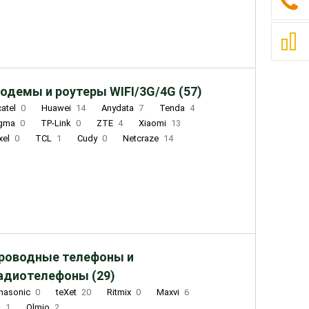
одемы и роутеры WIFI/3G/4G (57)
catel
0
Huawei
14
Anydata
7
Tenda
4
igma
0
TP-Link
0
ZTE
4
Xiaomi
13
xel
0
TCL
1
Cudy
0
Netcraze
14
роводные телефоны и
адиотелефоны (29)
nasonic
0
teXet
20
Ritmix
0
Maxvi
6
Q
1
Olmio
2