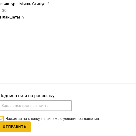
лавиатуры Мышь Стилус
3
и
30
Планшеты
9
ны Apple
35
Фен Dyson
0
nigerz и тд
31
Часы
0
Подписаться на рассылку
Нажимая на кнопку, я принимаю условия соглашения.
ОТПРАВИТЬ