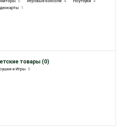
ониторы
0
Игровые консоли
4
Ноутбуки
4
деокарты
1
етские товары (0)
рушки и Игры
0