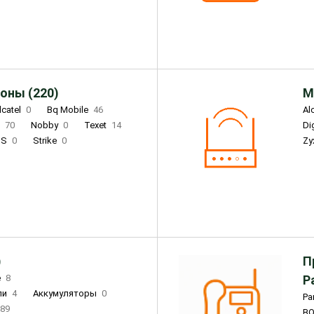
Infinix
4
Tecno
18
оны (220)
М
lcatel
0
Bq Mobile
46
Al
i
70
Nobby
0
Texet
14
D
'S
0
Strike
0
Zy
DIGMA
0
INOI
15
S
0
DIZO
0
Corn
0
Xenium
12
)
П
e
8
Р
ли
4
Аккумуляторы
0
Pa
89
B