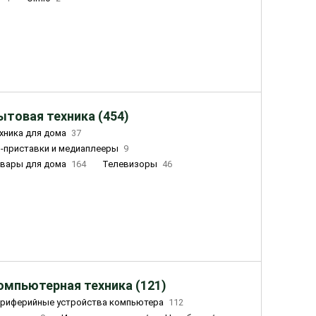
ытовая техника (454)
хника для дома
37
-приставки и медиаплееры
9
вары для дома
164
Телевизоры
46
ный дом
155
Чайники
23
лажнители воздуха
20
омпьютерная техника (121)
риферийные устройства компьютера
112