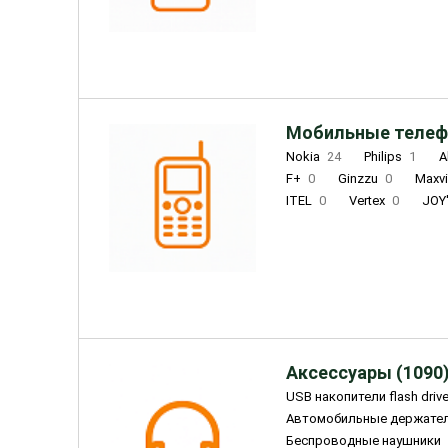
INOI
1
ZTE
0
TCL
0
Coolpad
2
Мобильные телеф
Nokia
24
Philips
1
A
F+
0
Ginzzu
0
Maxv
ITEL
0
Vertex
0
JOY
Ulefone
0
Panasonic
0
Wigor
0
CAT
0
IRBI
Olmio
23
Fontel
15
Аксессуары (1090
USB накопители flash driv
Автомобильные держате
Беспроводные наушники