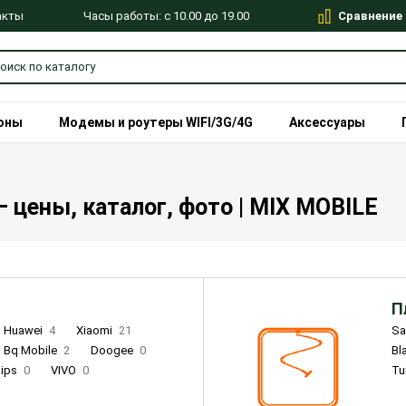
Сравнение
Часы работы: с 10.00 до 19.00
акты
оны
Модемы и роутеры WIFI/3G/4G
Аксессуары
— цены, каталог, фото | MIX MOBILE
П
Huawei
4
Xiaomi
21
S
Bq Mobile
2
Doogee
0
Bl
lips
0
VIVO
0
Tu
alme
9
Remade
0