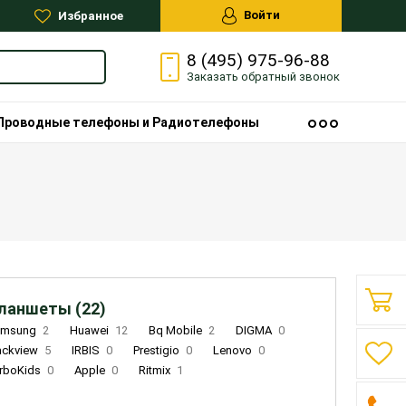
Войти
Избранное
8 (495) 975-96-88
Заказать
обратный
звонок
Проводные телефоны и Радиотелефоны
ланшеты (22)
amsung
2
Huawei
12
Bq Mobile
2
DIGMA
0
ackview
5
IRBIS
0
Prestigio
0
Lenovo
0
rboKids
0
Apple
0
Ritmix
1