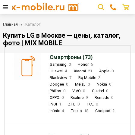
Главная
Каталог
Купить LG в Москве — цены, каталог,
фото | MIX MOBILE
Смартфоны (73)
Samsung
0
Honor
5
Huawei
4
Xiaomi
21
Apple
0
Blackview
7
Bq Mobile
2
Doogee
0
Meizu
0
Nokia
0
Philips
0
VIVO
0
Oukitel
0
OPPO
0
Realme
9
Remade
0
INOI
1
ZTE
0
TCL
0
Infinix
4
Tecno
18
Coolpad
2