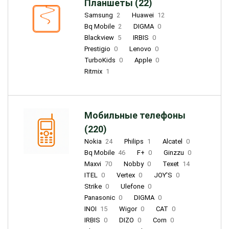
Планшеты (22)
Samsung
2
Huawei
12
Bq Mobile
2
DIGMA
0
Blackview
5
IRBIS
0
Prestigio
0
Lenovo
0
TurboKids
0
Apple
0
Ritmix
1
Мобильные телефоны
(220)
Nokia
24
Philips
1
Alcatel
0
Bq Mobile
46
F+
0
Ginzzu
0
Maxvi
70
Nobby
0
Texet
14
ITEL
0
Vertex
0
JOY'S
0
Strike
0
Ulefone
0
Panasonic
0
DIGMA
0
INOI
15
Wigor
0
CAT
0
IRBIS
0
DIZO
0
Corn
0