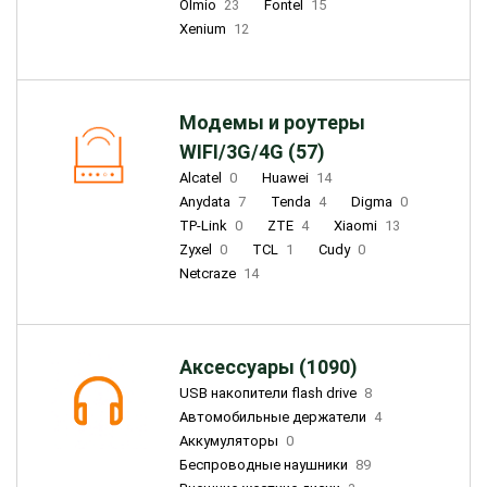
Olmio
23
Fontel
15
Xenium
12
Модемы и роутеры
WIFI/3G/4G (57)
Alcatel
0
Huawei
14
Anydata
7
Tenda
4
Digma
0
TP-Link
0
ZTE
4
Xiaomi
13
Zyxel
0
TCL
1
Cudy
0
Netcraze
14
Аксессуары (1090)
USB накопители flash drive
8
Автомобильные держатели
4
Аккумуляторы
0
Беспроводные наушники
89