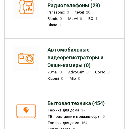
Радиотелефоны (29)
Panasonic
0
teXet
20
Ritmix
0
Maxvi
6
BQ
1
Olmio
2
Автомобильные
видеорегистраторы и
Экшн-камеры (0)
70mai
0
AdvoCam
0
GoPro
0
Xiaomi
0
Mio
0
Бытовая техника (454)
Техника для дома
37
ТВ-приставки и медиаплееры
9
Товары для дома
164