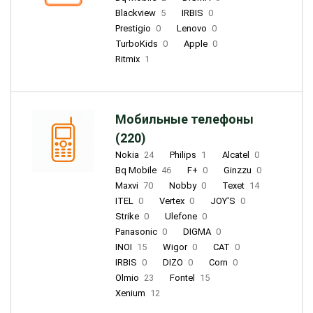
Blackview
5
IRBIS
0
Prestigio
0
Lenovo
0
TurboKids
0
Apple
0
Ritmix
1
Мобильные телефоны
(220)
Nokia
24
Philips
1
Alcatel
0
Bq Mobile
46
F+
0
Ginzzu
0
Maxvi
70
Nobby
0
Texet
14
ITEL
0
Vertex
0
JOY'S
0
Strike
0
Ulefone
0
Panasonic
0
DIGMA
0
INOI
15
Wigor
0
CAT
0
IRBIS
0
DIZO
0
Corn
0
Olmio
23
Fontel
15
Xenium
12