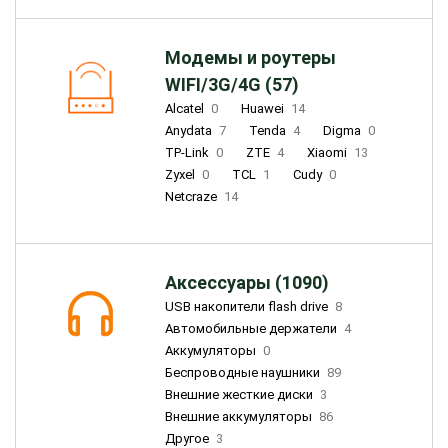
Модемы и роутеры
WIFI/3G/4G (57)
Alcatel
0
Huawei
14
Anydata
7
Tenda
4
Digma
0
TP-Link
0
ZTE
4
Xiaomi
13
Zyxel
0
TCL
1
Cudy
0
Netcraze
14
Аксессуары (1090)
USB накопители flash drive
8
Автомобильные держатели
4
Аккумуляторы
0
Беспроводные наушники
89
Внешние жесткие диски
3
Внешние аккумуляторы
86
Другое
3