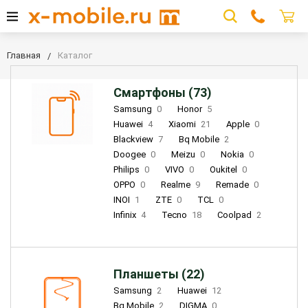
Главная
Каталог
Смартфоны (73)
Samsung
0
Honor
5
Huawei
4
Xiaomi
21
Apple
0
Blackview
7
Bq Mobile
2
Doogee
0
Meizu
0
Nokia
0
Philips
0
VIVO
0
Oukitel
0
OPPO
0
Realme
9
Remade
0
INOI
1
ZTE
0
TCL
0
Infinix
4
Tecno
18
Coolpad
2
Планшеты (22)
Samsung
2
Huawei
12
Bq Mobile
2
DIGMA
0