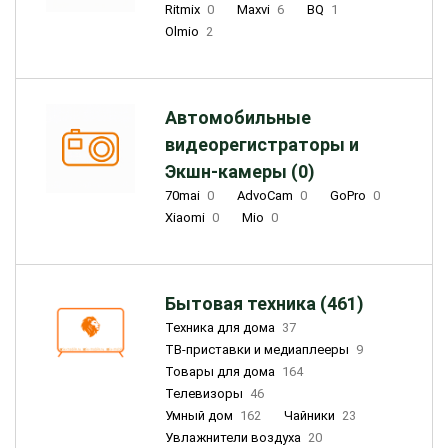
Ritmix
0
Maxvi
6
BQ
1
Olmio
2
Автомобильные
видеорегистраторы и
Экшн-камеры (0)
70mai
0
AdvoCam
0
GoPro
0
Xiaomi
0
Mio
0
Бытовая техника (461)
Техника для дома
37
ТВ-приставки и медиаплееры
9
Товары для дома
164
Телевизоры
46
Умный дом
162
Чайники
23
Увлажнители воздуха
20