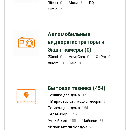
Ritmix
0
Maxvi
6
BQ
1
Olmio
2
Автомобильные
видеорегистраторы и
Экшн-камеры (0)
70mai
0
AdvoCam
0
GoPro
0
Xiaomi
0
Mio
0
Бытовая техника (454)
Техника для дома
37
ТВ-приставки и медиаплееры
9
Товары для дома
164
Телевизоры
46
Умный дом
155
Чайники
23
Увлажнители воздуха
20