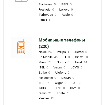
Blackview
5
IRBIS
0
Prestigio
0
Lenovo
0
TurboKids
0
Apple
0
Ritmix
1
Мобильные телефоны
(220)
Nokia
24
Philips
1
Alcatel
0
Bq Mobile
46
F+
0
Ginzzu
0
Maxvi
70
Nobby
0
Texet
14
ITEL
0
Vertex
0
JOY'S
0
Strike
0
Ulefone
0
Panasonic
0
DIGMA
0
INOI
15
Wigor
0
CAT
0
IRBIS
0
DIZO
0
Corn
0
Olmio
23
Fontel
15
Xenium
12