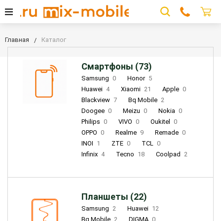
Главная
Каталог
Смартфоны (73)
Samsung
0
Honor
5
Huawei
4
Xiaomi
21
Apple
0
Blackview
7
Bq Mobile
2
Doogee
0
Meizu
0
Nokia
0
Philips
0
VIVO
0
Oukitel
0
OPPO
0
Realme
9
Remade
0
INOI
1
ZTE
0
TCL
0
Infinix
4
Tecno
18
Coolpad
2
Планшеты (22)
Samsung
2
Huawei
12
Bq Mobile
2
DIGMA
0