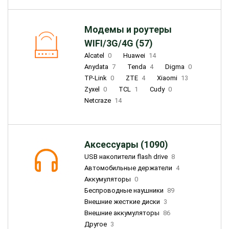
Модемы и роутеры
WIFI/3G/4G (57)
Alcatel
0
Huawei
14
Anydata
7
Tenda
4
Digma
0
TP-Link
0
ZTE
4
Xiaomi
13
Zyxel
0
TCL
1
Cudy
0
Netcraze
14
Аксессуары (1090)
USB накопители flash drive
8
Автомобильные держатели
4
Аккумуляторы
0
Беспроводные наушники
89
Внешние жесткие диски
3
Внешние аккумуляторы
86
Другое
3