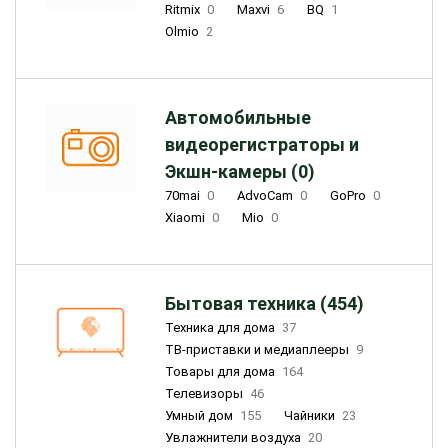
Ritmix
0
Maxvi
6
BQ
1
Olmio
2
Автомобильные
видеорегистраторы и
Экшн-камеры (0)
70mai
0
AdvoCam
0
GoPro
0
Xiaomi
0
Mio
0
Бытовая техника (454)
Техника для дома
37
ТВ-приставки и медиаплееры
9
Товары для дома
164
Телевизоры
46
Умный дом
155
Чайники
23
Увлажнители воздуха
20