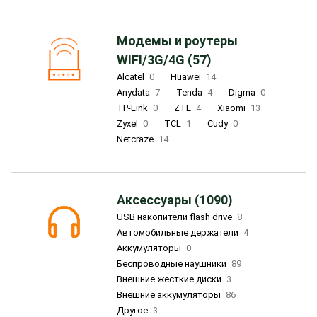
Модемы и роутеры
WIFI/3G/4G (57)
Alcatel
0
Huawei
14
Anydata
7
Tenda
4
Digma
0
TP-Link
0
ZTE
4
Xiaomi
13
Zyxel
0
TCL
1
Cudy
0
Netcraze
14
Аксессуары (1090)
USB накопители flash drive
8
Автомобильные держатели
4
Аккумуляторы
0
Беспроводные наушники
89
Внешние жесткие диски
3
Внешние аккумуляторы
86
Другое
3