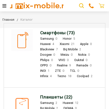
Главная
Каталог
Смартфоны (73)
Samsung
0
Honor
5
Huawei
4
Xiaomi
21
Apple
0
Blackview
7
Bq Mobile
2
Doogee
0
Meizu
0
Nokia
0
Philips
0
VIVO
0
Oukitel
0
OPPO
0
Realme
9
Remade
0
INOI
1
ZTE
0
TCL
0
Infinix
4
Tecno
18
Coolpad
2
Планшеты (22)
Samsung
2
Huawei
12
Bq Mobile
2
DIGMA
0