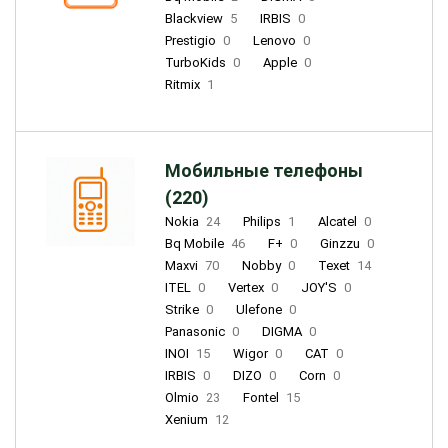
Blackview
5
IRBIS
0
Prestigio
0
Lenovo
0
TurboKids
0
Apple
0
Ritmix
1
Мобильные телефоны
(220)
Nokia
24
Philips
1
Alcatel
0
Bq Mobile
46
F+
0
Ginzzu
0
Maxvi
70
Nobby
0
Texet
14
ITEL
0
Vertex
0
JOY'S
0
Strike
0
Ulefone
0
Panasonic
0
DIGMA
0
INOI
15
Wigor
0
CAT
0
IRBIS
0
DIZO
0
Corn
0
Olmio
23
Fontel
15
Xenium
12