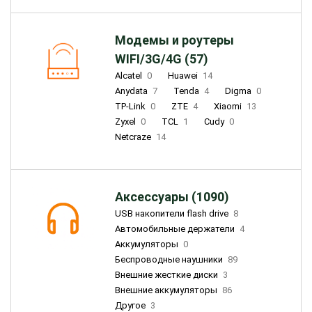
Модемы и роутеры
WIFI/3G/4G (57)
Alcatel
0
Huawei
14
Anydata
7
Tenda
4
Digma
0
TP-Link
0
ZTE
4
Xiaomi
13
Zyxel
0
TCL
1
Cudy
0
Netcraze
14
Аксессуары (1090)
USB накопители flash drive
8
Автомобильные держатели
4
Аккумуляторы
0
Беспроводные наушники
89
Внешние жесткие диски
3
Внешние аккумуляторы
86
Другое
3