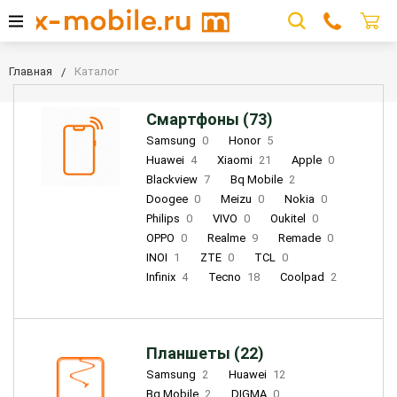
Главная
Каталог
Смартфоны (73)
Samsung
0
Honor
5
Huawei
4
Xiaomi
21
Apple
0
Blackview
7
Bq Mobile
2
Doogee
0
Meizu
0
Nokia
0
Philips
0
VIVO
0
Oukitel
0
OPPO
0
Realme
9
Remade
0
INOI
1
ZTE
0
TCL
0
Infinix
4
Tecno
18
Coolpad
2
Планшеты (22)
Samsung
2
Huawei
12
Bq Mobile
2
DIGMA
0