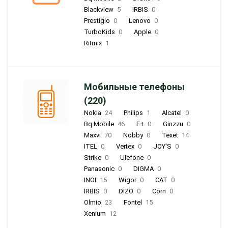
Blackview
5
IRBIS
0
Prestigio
0
Lenovo
0
TurboKids
0
Apple
0
Ritmix
1
Мобильные телефоны
(220)
Nokia
24
Philips
1
Alcatel
0
Bq Mobile
46
F+
0
Ginzzu
0
Maxvi
70
Nobby
0
Texet
14
ITEL
0
Vertex
0
JOY'S
0
Strike
0
Ulefone
0
Panasonic
0
DIGMA
0
INOI
15
Wigor
0
CAT
0
IRBIS
0
DIZO
0
Corn
0
Olmio
23
Fontel
15
Xenium
12