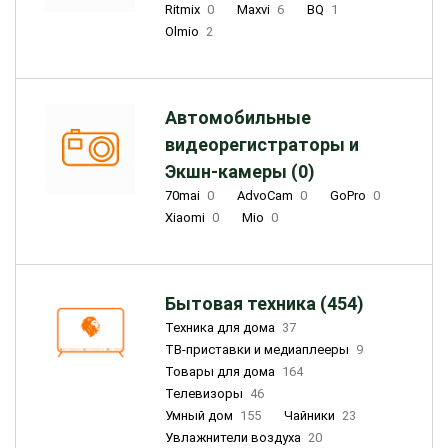
Ritmix
0
Maxvi
6
BQ
1
Olmio
2
Автомобильные
видеорегистраторы и
Экшн-камеры (0)
70mai
0
AdvoCam
0
GoPro
0
Xiaomi
0
Mio
0
Бытовая техника (454)
Техника для дома
37
ТВ-приставки и медиаплееры
9
Товары для дома
164
Телевизоры
46
Умный дом
155
Чайники
23
Увлажнители воздуха
20