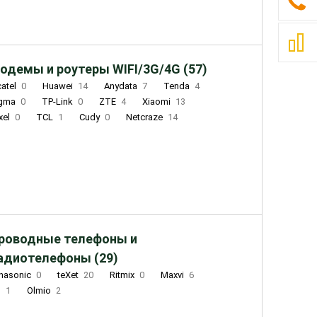
одемы и роутеры WIFI/3G/4G (57)
catel
0
Huawei
14
Anydata
7
Tenda
4
igma
0
TP-Link
0
ZTE
4
Xiaomi
13
xel
0
TCL
1
Cudy
0
Netcraze
14
роводные телефоны и
адиотелефоны (29)
nasonic
0
teXet
20
Ritmix
0
Maxvi
6
Q
1
Olmio
2