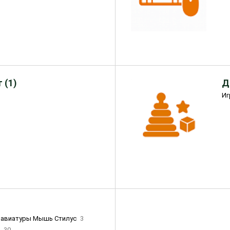
 (1)
Д
Иг
лавиатуры Мышь Стилус
3
и
30