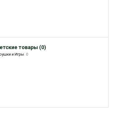
етские товары (0)
рушки и Игры
0