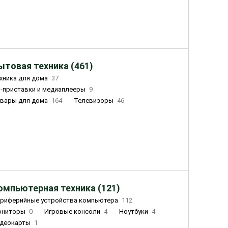
ытовая техника (461)
хника для дома
37
-приставки и медиаплееры
9
вары для дома
164
Телевизоры
46
ный дом
162
Чайники
23
лажнители воздуха
20
омпьютерная техника (121)
риферийные устройства компьютера
112
ониторы
0
Игровые консоли
4
Ноутбуки
4
деокарты
1