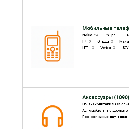
Мобильные телеф
Nokia
24
Philips
1
A
F+
0
Ginzzu
0
Maxv
ITEL
0
Vertex
0
JOY
Ulefone
0
Panasonic
0
Wigor
0
CAT
0
IRBI
Olmio
23
Fontel
15
Аксессуары (1090
USB накопители flash driv
Автомобильные держате
Беспроводные наушники
Внешние жесткие диски