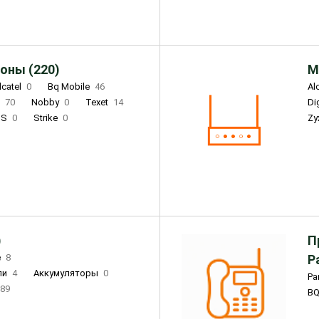
оны (220)
М
lcatel
0
Bq Mobile
46
Al
i
70
Nobby
0
Texet
14
D
'S
0
Strike
0
Zy
DIGMA
0
INOI
15
S
0
DIZO
0
Corn
0
Xenium
12
)
П
e
8
Р
ли
4
Аккумуляторы
0
Pa
89
B
3