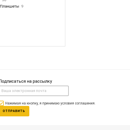
Планшеты
9
ны Apple
35
Фен Dyson
0
nigerz и тд
31
Часы
0
Подписаться на рассылку
Нажимая на кнопку, я принимаю условия соглашения.
ОТПРАВИТЬ