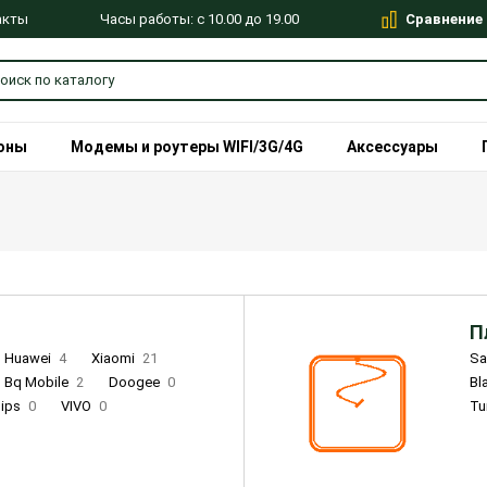
Сравнение
Часы работы: с 10.00 до 19.00
акты
оны
Модемы и роутеры WIFI/3G/4G
Аксессуары
П
Huawei
4
Xiaomi
21
S
Bq Mobile
2
Doogee
0
Bl
lips
0
VIVO
0
Tu
alme
9
Remade
0
Infinix
4
Tecno
18