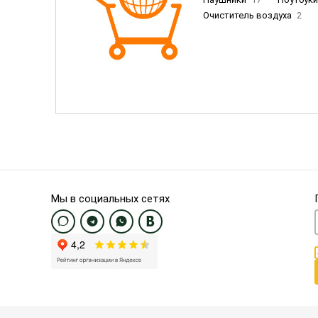
Очиститель воздуха
2
Пылесосы
9
Смартфо
Смартфоны Samsung
20
Смартфоны OnePlus/Pixel/U
Электронные книги EU
3
Мы в социальных сетях