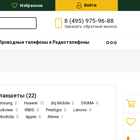
Войти
Избранное
8 (495) 975-96-88
Заказать
обратный
звонок
Проводные телефоны и Радиотелефоны
ланшеты (22)
amsung
2
Huawei
12
Bq Mobile
2
DIGMA
0
ackview
5
IRBIS
0
Prestigio
0
Lenovo
0
rboKids
0
Apple
0
Ritmix
1