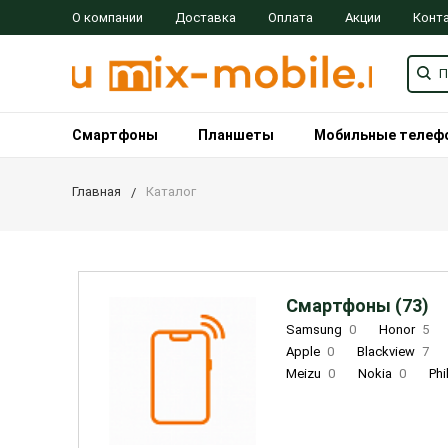
О компании
Доставка
Оплата
Акции
Конт
Смартфоны
Планшеты
Мобильные телеф
Главная
Каталог
Смартфоны (73)
Samsung
0
Honor
5
Apple
0
Blackview
7
Meizu
0
Nokia
0
Phi
Oukitel
0
OPPO
0
Re
INOI
1
ZTE
0
TCL
0
Coolpad
2