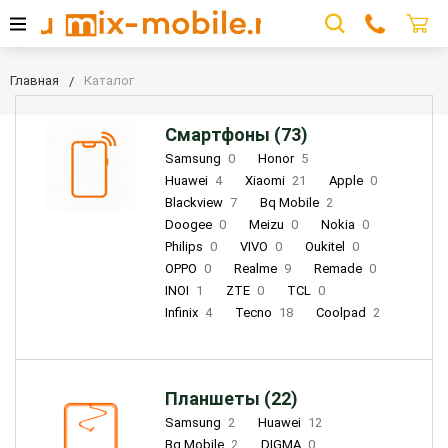
Главная
Каталог
Смартфоны (73)
Samsung
0
Honor
5
Huawei
4
Xiaomi
21
Apple
0
Blackview
7
Bq Mobile
2
Doogee
0
Meizu
0
Nokia
0
Philips
0
VIVO
0
Oukitel
0
OPPO
0
Realme
9
Remade
0
INOI
1
ZTE
0
TCL
0
Infinix
4
Tecno
18
Coolpad
2
Планшеты (22)
Samsung
2
Huawei
12
Bq Mobile
2
DIGMA
0