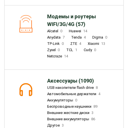
Модемы и роутеры
WIFI/3G/4G (57)
Alcatel
0
Huawei
14
Anydata
7
Tenda
4
Digma
0
TP-Link
0
ZTE
4
Xiaomi
13
Zyxel
0
TCL
1
Cudy
0
Netcraze
14
Аксессуары (1090)
USB накопители flash drive
8
Автомобильные держатели
4
Аккумуляторы
0
Беспроводные наушники
89
Внешние жесткие диски
3
Внешние аккумуляторы
86
Другое
3