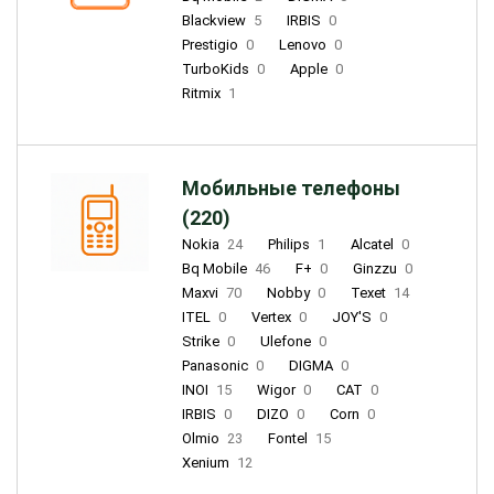
Blackview
5
IRBIS
0
Prestigio
0
Lenovo
0
TurboKids
0
Apple
0
Ritmix
1
Мобильные телефоны
(220)
Nokia
24
Philips
1
Alcatel
0
Bq Mobile
46
F+
0
Ginzzu
0
Maxvi
70
Nobby
0
Texet
14
ITEL
0
Vertex
0
JOY'S
0
Strike
0
Ulefone
0
Panasonic
0
DIGMA
0
INOI
15
Wigor
0
CAT
0
IRBIS
0
DIZO
0
Corn
0
Olmio
23
Fontel
15
Xenium
12