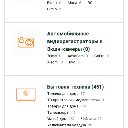
Ritmix
0
Maxvi
6
BQ
1
Olmio
2
Автомобильные
видеорегистраторы и
Экшн-камеры (0)
70mai
0
AdvoCam
0
GoPro
0
Xiaomi
0
Mio
0
Бытовая техника (461)
Техника для дома
37
ТВ-приставки и медиаплееры
9
Товары для дома
164
Телевизоры
46
Умный дом
162
Чайники
23
Увлажнители воздуха
20