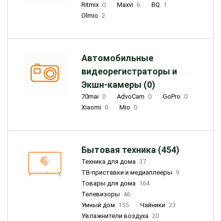
Ritmix
0
Maxvi
6
BQ
1
Olmio
2
Автомобильные
видеорегистраторы и
Экшн-камеры (0)
70mai
0
AdvoCam
0
GoPro
0
Xiaomi
0
Mio
0
Бытовая техника (454)
Техника для дома
37
ТВ-приставки и медиаплееры
9
Товары для дома
164
Телевизоры
46
Умный дом
155
Чайники
23
Увлажнители воздуха
20