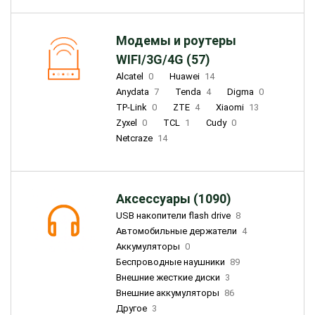
Модемы и роутеры
WIFI/3G/4G (57)
Alcatel
0
Huawei
14
Anydata
7
Tenda
4
Digma
0
TP-Link
0
ZTE
4
Xiaomi
13
Zyxel
0
TCL
1
Cudy
0
Netcraze
14
Аксессуары (1090)
USB накопители flash drive
8
Автомобильные держатели
4
Аккумуляторы
0
Беспроводные наушники
89
Внешние жесткие диски
3
Внешние аккумуляторы
86
Другое
3