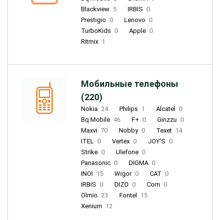
Blackview
5
IRBIS
0
Prestigio
0
Lenovo
0
TurboKids
0
Apple
0
Ritmix
1
Мобильные телефоны
(220)
Nokia
24
Philips
1
Alcatel
0
Bq Mobile
46
F+
0
Ginzzu
0
Maxvi
70
Nobby
0
Texet
14
ITEL
0
Vertex
0
JOY'S
0
Strike
0
Ulefone
0
Panasonic
0
DIGMA
0
INOI
15
Wigor
0
CAT
0
IRBIS
0
DIZO
0
Corn
0
Olmio
23
Fontel
15
Xenium
12