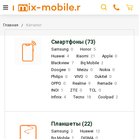
Главная
Каталог
Смартфоны (73)
Samsung
0
Honor
5
Huawei
4
Xiaomi
21
Apple
0
Blackview
7
Bq Mobile
2
Doogee
0
Meizu
0
Nokia
0
Philips
0
VIVO
0
Oukitel
0
OPPO
0
Realme
9
Remade
0
INOI
1
ZTE
0
TCL
0
Infinix
4
Tecno
18
Coolpad
2
Планшеты (22)
Samsung
2
Huawei
12
Bq Mobile
2
DIGMA
0