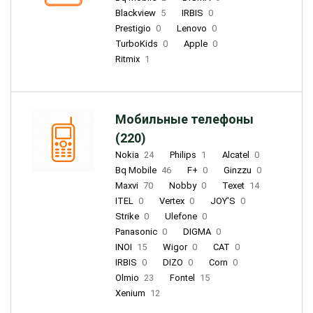
Blackview
5
IRBIS
0
Prestigio
0
Lenovo
0
TurboKids
0
Apple
0
Ritmix
1
Мобильные телефоны
(220)
Nokia
24
Philips
1
Alcatel
0
Bq Mobile
46
F+
0
Ginzzu
0
Maxvi
70
Nobby
0
Texet
14
ITEL
0
Vertex
0
JOY'S
0
Strike
0
Ulefone
0
Panasonic
0
DIGMA
0
INOI
15
Wigor
0
CAT
0
IRBIS
0
DIZO
0
Corn
0
Olmio
23
Fontel
15
Xenium
12