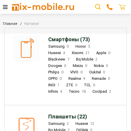
Главная
Каталог
Смартфоны (73)
Samsung
0
Honor
5
Huawei
4
Xiaomi
21
Apple
0
Blackview
7
Bq Mobile
2
Doogee
0
Meizu
0
Nokia
0
Philips
0
VIVO
0
Oukitel
0
OPPO
0
Realme
9
Remade
0
INOI
1
ZTE
0
TCL
0
Infinix
4
Tecno
18
Coolpad
2
Планшеты (22)
Samsung
2
Huawei
12
Bq Mobile
2
DIGMA
0