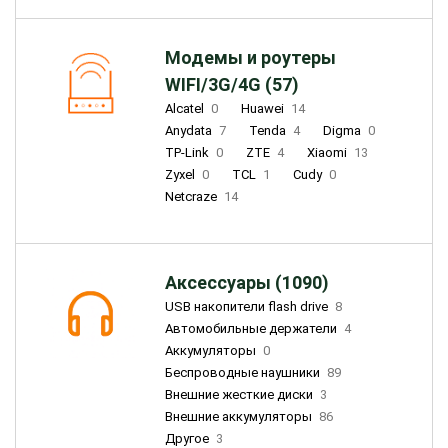
Модемы и роутеры
WIFI/3G/4G (57)
Alcatel
0
Huawei
14
Anydata
7
Tenda
4
Digma
0
TP-Link
0
ZTE
4
Xiaomi
13
Zyxel
0
TCL
1
Cudy
0
Netcraze
14
Аксессуары (1090)
USB накопители flash drive
8
Автомобильные держатели
4
Аккумуляторы
0
Беспроводные наушники
89
Внешние жесткие диски
3
Внешние аккумуляторы
86
Другое
3