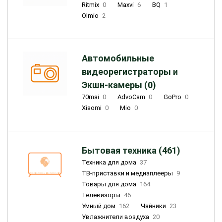
Ritmix
0
Maxvi
6
BQ
1
Olmio
2
Автомобильные
видеорегистраторы и
Экшн-камеры (0)
70mai
0
AdvoCam
0
GoPro
0
Xiaomi
0
Mio
0
Бытовая техника (461)
Техника для дома
37
ТВ-приставки и медиаплееры
9
Товары для дома
164
Телевизоры
46
Умный дом
162
Чайники
23
Увлажнители воздуха
20