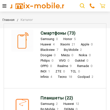
Главная
Каталог
Смартфоны (73)
Samsung
0
Honor
5
Huawei
4
Xiaomi
21
Apple
0
Blackview
7
Bq Mobile
2
Doogee
0
Meizu
0
Nokia
0
Philips
0
VIVO
0
Oukitel
0
OPPO
0
Realme
9
Remade
0
INOI
1
ZTE
0
TCL
0
Infinix
4
Tecno
18
Coolpad
2
Планшеты (22)
Samsung
2
Huawei
12
Bq Mobile
2
DIGMA
0