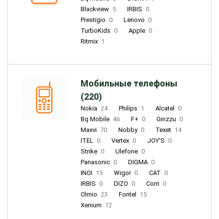
Blackview
5
IRBIS
0
Prestigio
0
Lenovo
0
TurboKids
0
Apple
0
Ritmix
1
Мобильные телефоны
(220)
Nokia
24
Philips
1
Alcatel
0
Bq Mobile
46
F+
0
Ginzzu
0
Maxvi
70
Nobby
0
Texet
14
ITEL
0
Vertex
0
JOY'S
0
Strike
0
Ulefone
0
Panasonic
0
DIGMA
0
INOI
15
Wigor
0
CAT
0
IRBIS
0
DIZO
0
Corn
0
Olmio
23
Fontel
15
Xenium
12