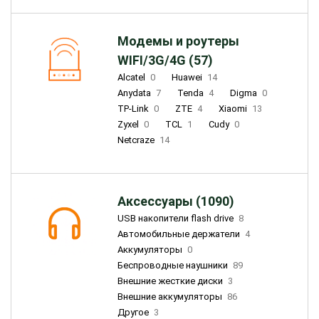
Модемы и роутеры
WIFI/3G/4G (57)
Alcatel
0
Huawei
14
Anydata
7
Tenda
4
Digma
0
TP-Link
0
ZTE
4
Xiaomi
13
Zyxel
0
TCL
1
Cudy
0
Netcraze
14
Аксессуары (1090)
USB накопители flash drive
8
Автомобильные держатели
4
Аккумуляторы
0
Беспроводные наушники
89
Внешние жесткие диски
3
Внешние аккумуляторы
86
Другое
3