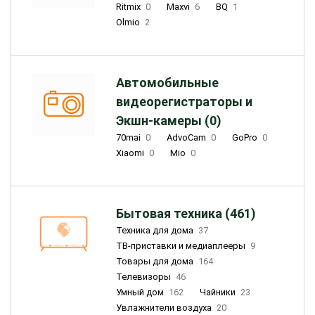
Ritmix
0
Maxvi
6
BQ
1
Olmio
2
Автомобильные
видеорегистраторы и
Экшн-камеры (0)
70mai
0
AdvoCam
0
GoPro
0
Xiaomi
0
Mio
0
Бытовая техника (461)
Техника для дома
37
ТВ-приставки и медиаплееры
9
Товары для дома
164
Телевизоры
46
Умный дом
162
Чайники
23
Увлажнители воздуха
20