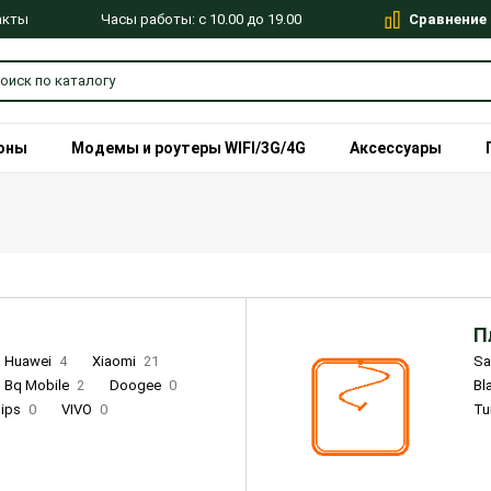
Сравнение
Часы работы: с 10.00 до 19.00
акты
оны
Модемы и роутеры WIFI/3G/4G
Аксессуары
П
Huawei
4
Xiaomi
21
S
Bq Mobile
2
Doogee
0
Bl
lips
0
VIVO
0
Tu
alme
9
Remade
0
Infinix
4
Tecno
18