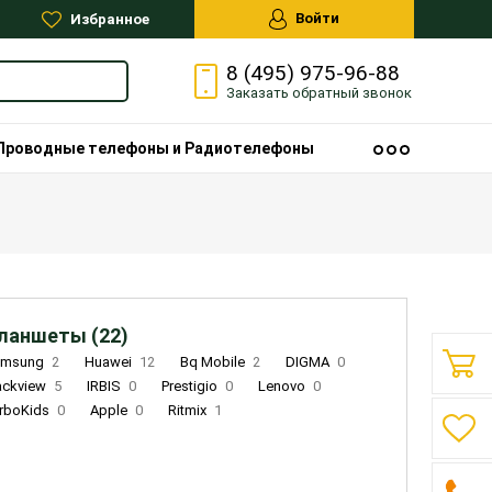
Войти
Избранное
8 (495) 975-96-88
Заказать
обратный
звонок
Проводные телефоны и Радиотелефоны
ланшеты (22)
amsung
2
Huawei
12
Bq Mobile
2
DIGMA
0
ackview
5
IRBIS
0
Prestigio
0
Lenovo
0
rboKids
0
Apple
0
Ritmix
1