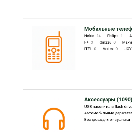
Мобильные телеф
Nokia
24
Philips
1
A
F+
0
Ginzzu
0
Maxv
ITEL
0
Vertex
0
JOY
Ulefone
0
Panasonic
0
Wigor
0
CAT
0
IRBI
Olmio
23
Fontel
15
Аксессуары (1090
USB накопители flash driv
Автомобильные держате
Беспроводные наушники
Внешние жесткие диски