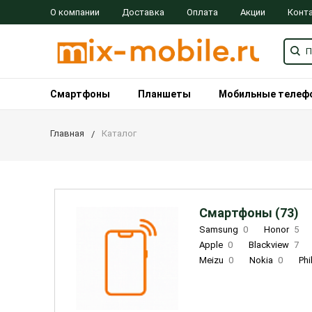
О компании
Доставка
Оплата
Акции
Конт
Смартфоны
Планшеты
Мобильные телеф
Главная
Каталог
Смартфоны (73)
Samsung
0
Honor
5
Apple
0
Blackview
7
Meizu
0
Nokia
0
Phi
Oukitel
0
OPPO
0
Re
INOI
1
ZTE
0
TCL
0
Coolpad
2