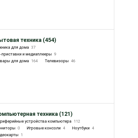
ытовая техника (454)
хника для дома
37
-приставки и медиаплееры
9
вары для дома
164
Телевизоры
46
ный дом
155
Чайники
23
лажнители воздуха
20
омпьютерная техника (121)
риферийные устройства компьютера
112
ониторы
0
Игровые консоли
4
Ноутбуки
4
деокарты
1