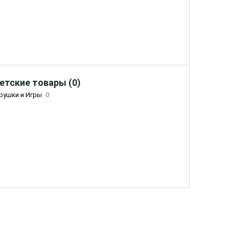
етские товары (0)
рушки и Игры
0