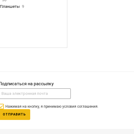
Планшеты
9
ны Apple
35
Фен Dyson
0
nigerz и тд
31
Часы
0
Подписаться на рассылку
Нажимая на кнопку, я принимаю условия соглашения.
ОТПРАВИТЬ