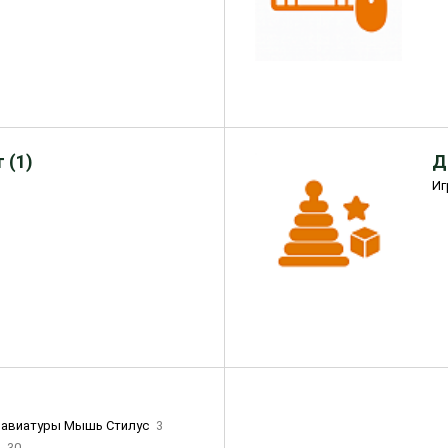
 (1)
Д
Иг
лавиатуры Мышь Стилус
3
и
30