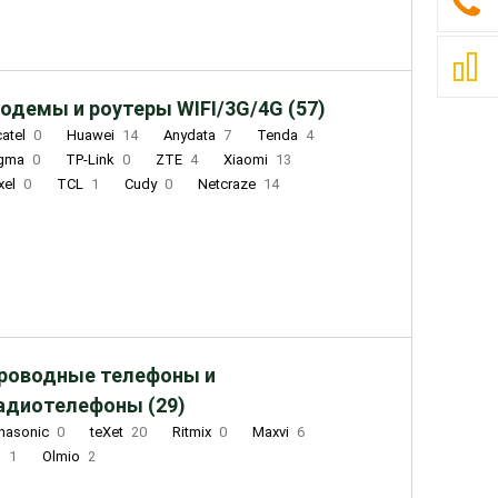
одемы и роутеры WIFI/3G/4G (57)
catel
0
Huawei
14
Anydata
7
Tenda
4
igma
0
TP-Link
0
ZTE
4
Xiaomi
13
xel
0
TCL
1
Cudy
0
Netcraze
14
роводные телефоны и
адиотелефоны (29)
nasonic
0
teXet
20
Ritmix
0
Maxvi
6
Q
1
Olmio
2