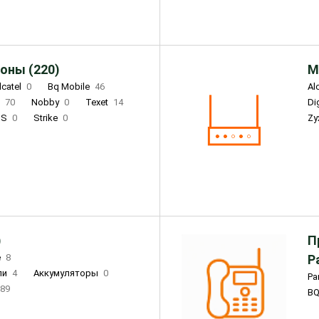
оны (220)
М
lcatel
0
Bq Mobile
46
Al
i
70
Nobby
0
Texet
14
D
'S
0
Strike
0
Zy
DIGMA
0
INOI
15
S
0
DIZO
0
Corn
0
Xenium
12
)
П
e
8
Р
ли
4
Аккумуляторы
0
Pa
89
B
3