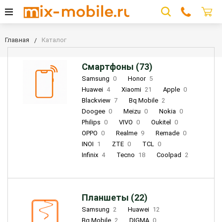
Главная
Каталог
Смартфоны (73)
Samsung
0
Honor
5
Huawei
4
Xiaomi
21
Apple
0
Blackview
7
Bq Mobile
2
Doogee
0
Meizu
0
Nokia
0
Philips
0
VIVO
0
Oukitel
0
OPPO
0
Realme
9
Remade
0
INOI
1
ZTE
0
TCL
0
Infinix
4
Tecno
18
Coolpad
2
Планшеты (22)
Samsung
2
Huawei
12
Bq Mobile
2
DIGMA
0