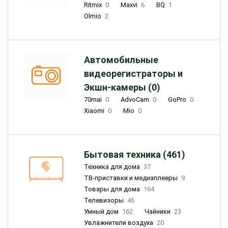
Ritmix
0
Maxvi
6
BQ
1
Olmio
2
Автомобильные
видеорегистраторы и
Экшн-камеры (0)
70mai
0
AdvoCam
0
GoPro
0
Xiaomi
0
Mio
0
Бытовая техника (461)
Техника для дома
37
ТВ-приставки и медиаплееры
9
Товары для дома
164
Телевизоры
46
Умный дом
162
Чайники
23
Увлажнители воздуха
20