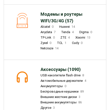
Модемы и роутеры
WIFI/3G/4G (57)
Alcatel
0
Huawei
14
Anydata
7
Tenda
4
Digma
0
TP-Link
0
ZTE
4
Xiaomi
13
Zyxel
0
TCL
1
Cudy
0
Netcraze
14
Аксессуары (1090)
USB накопители flash drive
8
Автомобильные держатели
4
Аккумуляторы
0
Беспроводные наушники
89
Внешние жесткие диски
3
Внешние аккумуляторы
86
Другое
3