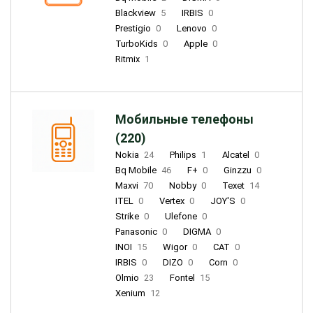
Blackview
5
IRBIS
0
Prestigio
0
Lenovo
0
TurboKids
0
Apple
0
Ritmix
1
Мобильные телефоны
(220)
Nokia
24
Philips
1
Alcatel
0
Bq Mobile
46
F+
0
Ginzzu
0
Maxvi
70
Nobby
0
Texet
14
ITEL
0
Vertex
0
JOY'S
0
Strike
0
Ulefone
0
Panasonic
0
DIGMA
0
INOI
15
Wigor
0
CAT
0
IRBIS
0
DIZO
0
Corn
0
Olmio
23
Fontel
15
Xenium
12