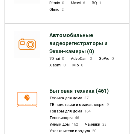
Ritmix
0
Maxvi
6
BQ
1
Olmio
2
Автомобильные
видеорегистраторы и
Экшн-камеры (0)
70mai
0
AdvoCam
0
GoPro
0
Xiaomi
0
Mio
0
Бытовая техника (461)
Техника для дома
37
ТВ-приставки и медиаплееры
9
Товары для дома
164
Телевизоры
46
Умный дом
162
Чайники
23
Увлажнители воздуха
20