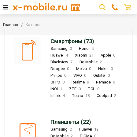
Главная
Каталог
Смартфоны (73)
Samsung
0
Honor
5
Huawei
4
Xiaomi
21
Apple
0
Blackview
7
Bq Mobile
2
Doogee
0
Meizu
0
Nokia
0
Philips
0
VIVO
0
Oukitel
0
OPPO
0
Realme
9
Remade
0
INOI
1
ZTE
0
TCL
0
Infinix
4
Tecno
18
Coolpad
2
Планшеты (22)
Samsung
2
Huawei
12
Bq Mobile
2
DIGMA
0