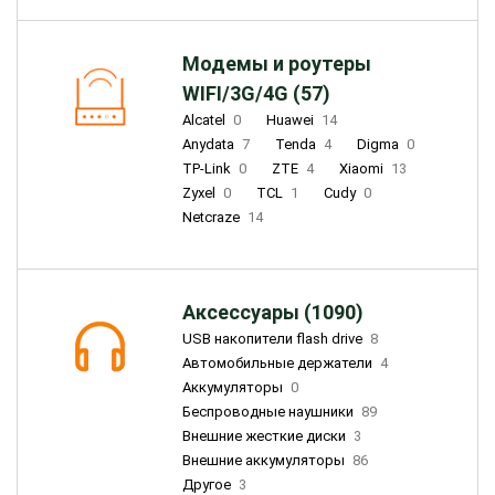
Модемы и роутеры
WIFI/3G/4G (57)
Alcatel
0
Huawei
14
Anydata
7
Tenda
4
Digma
0
TP-Link
0
ZTE
4
Xiaomi
13
Zyxel
0
TCL
1
Cudy
0
Netcraze
14
Аксессуары (1090)
USB накопители flash drive
8
Автомобильные держатели
4
Аккумуляторы
0
Беспроводные наушники
89
Внешние жесткие диски
3
Внешние аккумуляторы
86
Другое
3