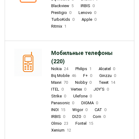
Blackview
5
IRBIS
0
Prestigio
0
Lenovo
0
TurboKids
0
Apple
0
Ritmix
1
Мобильные телефоны
(220)
Nokia
24
Philips
1
Alcatel
0
Bq Mobile
46
F+
0
Ginzzu
0
Maxvi
70
Nobby
0
Texet
14
ITEL
0
Vertex
0
JOY'S
0
Strike
0
Ulefone
0
Panasonic
0
DIGMA
0
INOI
15
Wigor
0
CAT
0
IRBIS
0
DIZO
0
Corn
0
Olmio
23
Fontel
15
Xenium
12