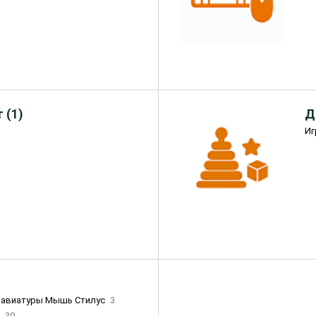
 (1)
Д
Иг
лавиатуры Мышь Стилус
3
и
30