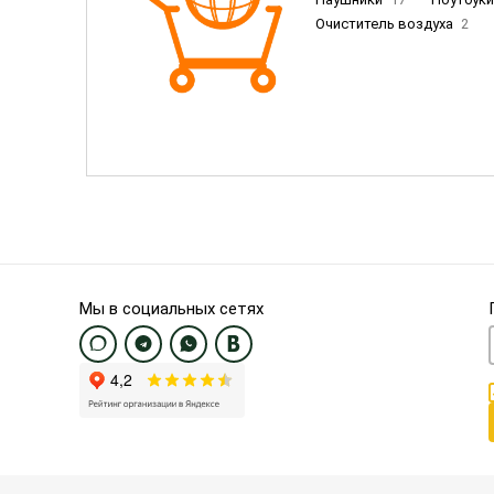
Очиститель воздуха
2
Пылесосы
9
Смартфо
Смартфоны Samsung
20
Смартфоны OnePlus/Pixel/U
Электронные книги EU
3
Мы в социальных сетях