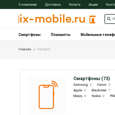
О компании
Доставка
Оплата
Акции
Конт
Смартфоны
Планшеты
Мобильные телеф
Главная
Каталог
Смартфоны (73)
Samsung
0
Honor
5
Apple
0
Blackview
7
Meizu
0
Nokia
0
Phi
Oukitel
0
OPPO
0
Re
INOI
1
ZTE
0
TCL
0
Coolpad
2