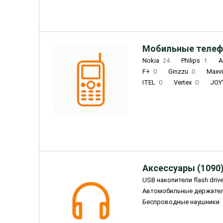
Мобильные телеф
Nokia
24
Philips
1
A
F+
0
Ginzzu
0
Maxv
ITEL
0
Vertex
0
JOY
Ulefone
0
Panasonic
0
Wigor
0
CAT
0
IRBI
Olmio
23
Fontel
15
Аксессуары (1090
USB накопители flash driv
Автомобильные держате
Беспроводные наушники
Внешние жесткие диски