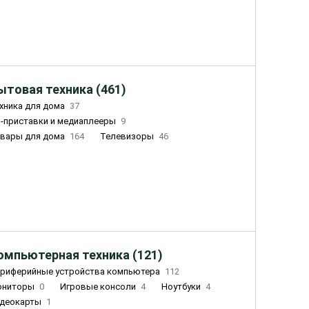
ытовая техника (461)
хника для дома
37
-приставки и медиаплееры
9
вары для дома
164
Телевизоры
46
ный дом
162
Чайники
23
лажнители воздуха
20
омпьютерная техника (121)
риферийные устройства компьютера
112
ониторы
0
Игровые консоли
4
Ноутбуки
4
деокарты
1