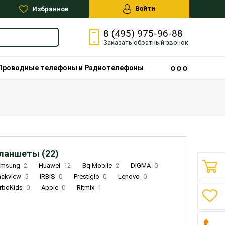
Войти
Избранное
8 (495) 975-96-88
Заказать
обратный
звонок
Проводные телефоны и Радиотелефоны
ланшеты (22)
amsung
2
Huawei
12
Bq Mobile
2
DIGMA
0
ackview
5
IRBIS
0
Prestigio
0
Lenovo
0
rboKids
0
Apple
0
Ritmix
1