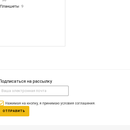
Планшеты
9
ны Apple
35
Фен Dyson
0
nigerz и тд
31
Часы
0
Подписаться на рассылку
Нажимая на кнопку, я принимаю условия соглашения.
ОТПРАВИТЬ