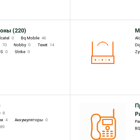
оны (220)
М
lcatel
0
Bq Mobile
46
Al
i
70
Nobby
0
Texet
14
D
'S
0
Strike
0
Zy
DIGMA
0
INOI
15
S
0
DIZO
0
Corn
0
Xenium
12
)
П
e
8
Р
ли
4
Аккумуляторы
0
Pa
89
B
3