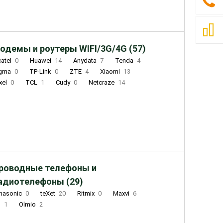
одемы и роутеры WIFI/3G/4G (57)
catel
0
Huawei
14
Anydata
7
Tenda
4
igma
0
TP-Link
0
ZTE
4
Xiaomi
13
xel
0
TCL
1
Cudy
0
Netcraze
14
роводные телефоны и
адиотелефоны (29)
nasonic
0
teXet
20
Ritmix
0
Maxvi
6
Q
1
Olmio
2