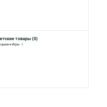
етские товары (0)
рушки и Игры
0