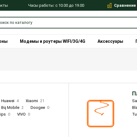
Сравнение
Часы работы: с 10.00 до 19.00
акты
оны
Модемы и роутеры WIFI/3G/4G
Аксессуары
П
Huawei
4
Xiaomi
21
S
Bq Mobile
2
Doogee
0
Bl
lips
0
VIVO
0
Tu
alme
9
Remade
0
Infinix
4
Tecno
18