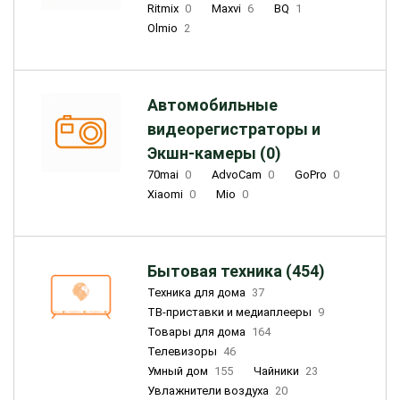
Ritmix
0
Maxvi
6
BQ
1
Olmio
2
Автомобильные
видеорегистраторы и
Экшн-камеры (0)
70mai
0
AdvoCam
0
GoPro
0
Xiaomi
0
Mio
0
Бытовая техника (454)
Техника для дома
37
ТВ-приставки и медиаплееры
9
Товары для дома
164
Телевизоры
46
Умный дом
155
Чайники
23
Увлажнители воздуха
20