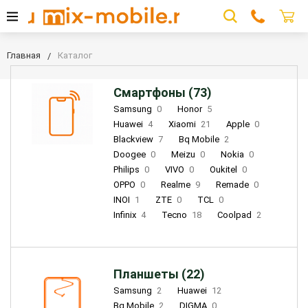
Главная
Каталог
Смартфоны (73)
Samsung
0
Honor
5
Huawei
4
Xiaomi
21
Apple
0
Blackview
7
Bq Mobile
2
Doogee
0
Meizu
0
Nokia
0
Philips
0
VIVO
0
Oukitel
0
OPPO
0
Realme
9
Remade
0
INOI
1
ZTE
0
TCL
0
Infinix
4
Tecno
18
Coolpad
2
Планшеты (22)
Samsung
2
Huawei
12
Bq Mobile
2
DIGMA
0