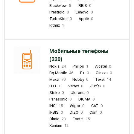
Blackview
5
IRBIS
0
Prestigio
0
Lenovo
0
TurboKids
0
Apple
0
Ritmix
1
Мобильные телефоны
(220)
Nokia
24
Philips
1
Alcatel
0
Bq Mobile
46
F+
0
Ginzzu
0
Maxvi
70
Nobby
0
Texet
14
ITEL
0
Vertex
0
JOY'S
0
Strike
0
Ulefone
0
Panasonic
0
DIGMA
0
INOI
15
Wigor
0
CAT
0
IRBIS
0
DIZO
0
Corn
0
Olmio
23
Fontel
15
Xenium
12