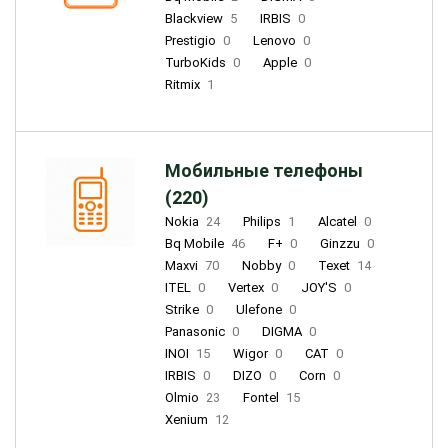
Blackview
5
IRBIS
0
Prestigio
0
Lenovo
0
TurboKids
0
Apple
0
Ritmix
1
Мобильные телефоны
(220)
Nokia
24
Philips
1
Alcatel
0
Bq Mobile
46
F+
0
Ginzzu
0
Maxvi
70
Nobby
0
Texet
14
ITEL
0
Vertex
0
JOY'S
0
Strike
0
Ulefone
0
Panasonic
0
DIGMA
0
INOI
15
Wigor
0
CAT
0
IRBIS
0
DIZO
0
Corn
0
Olmio
23
Fontel
15
Xenium
12