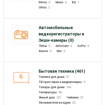
Ritmix
0
Maxvi
6
BQ
1
Olmio
2
Автомобильные
видеорегистраторы и
Экшн-камеры (0)
70mai
0
AdvoCam
0
GoPro
0
Xiaomi
0
Mio
0
Бытовая техника (461)
Техника для дома
37
ТВ-приставки и медиаплееры
9
Товары для дома
164
Телевизоры
46
Умный дом
161
Чайники
23
Увлажнители воздуха
20