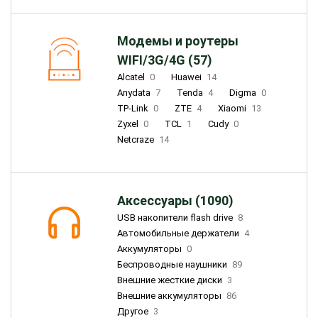
Модемы и роутеры
WIFI/3G/4G (57)
Alcatel
0
Huawei
14
Anydata
7
Tenda
4
Digma
0
TP-Link
0
ZTE
4
Xiaomi
13
Zyxel
0
TCL
1
Cudy
0
Netcraze
14
Аксессуары (1090)
USB накопители flash drive
8
Автомобильные держатели
4
Аккумуляторы
0
Беспроводные наушники
89
Внешние жесткие диски
3
Внешние аккумуляторы
86
Другое
3