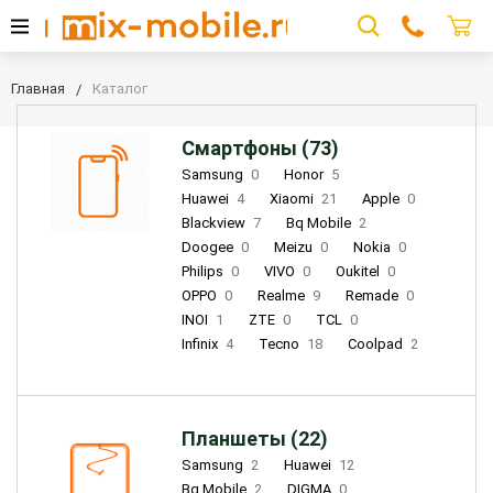
Главная
Каталог
Смартфоны (73)
Samsung
0
Honor
5
Huawei
4
Xiaomi
21
Apple
0
Blackview
7
Bq Mobile
2
Doogee
0
Meizu
0
Nokia
0
Philips
0
VIVO
0
Oukitel
0
OPPO
0
Realme
9
Remade
0
INOI
1
ZTE
0
TCL
0
Infinix
4
Tecno
18
Coolpad
2
Планшеты (22)
Samsung
2
Huawei
12
Bq Mobile
2
DIGMA
0