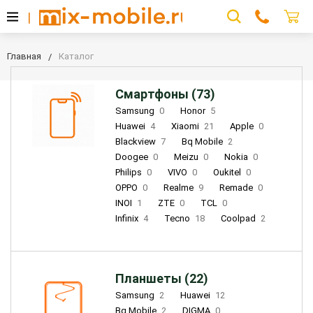
Главная
Каталог
Смартфоны (73)
Samsung
0
Honor
5
Huawei
4
Xiaomi
21
Apple
0
Blackview
7
Bq Mobile
2
Doogee
0
Meizu
0
Nokia
0
Philips
0
VIVO
0
Oukitel
0
OPPO
0
Realme
9
Remade
0
INOI
1
ZTE
0
TCL
0
Infinix
4
Tecno
18
Coolpad
2
Планшеты (22)
Samsung
2
Huawei
12
Bq Mobile
2
DIGMA
0