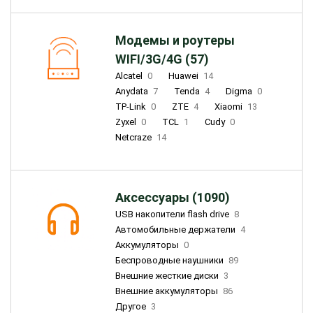
Модемы и роутеры
WIFI/3G/4G (57)
Alcatel
0
Huawei
14
Anydata
7
Tenda
4
Digma
0
TP-Link
0
ZTE
4
Xiaomi
13
Zyxel
0
TCL
1
Cudy
0
Netcraze
14
Аксессуары (1090)
USB накопители flash drive
8
Автомобильные держатели
4
Аккумуляторы
0
Беспроводные наушники
89
Внешние жесткие диски
3
Внешние аккумуляторы
86
Другое
3