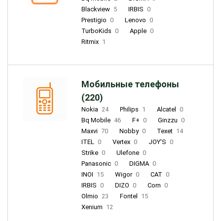
Blackview
5
IRBIS
0
Prestigio
0
Lenovo
0
TurboKids
0
Apple
0
Ritmix
1
Мобильные телефоны
(220)
Nokia
24
Philips
1
Alcatel
0
Bq Mobile
46
F+
0
Ginzzu
0
Maxvi
70
Nobby
0
Texet
14
ITEL
0
Vertex
0
JOY'S
0
Strike
0
Ulefone
0
Panasonic
0
DIGMA
0
INOI
15
Wigor
0
CAT
0
IRBIS
0
DIZO
0
Corn
0
Olmio
23
Fontel
15
Xenium
12