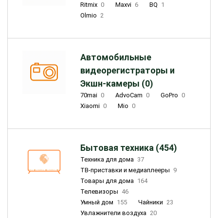
Ritmix
0
Maxvi
6
BQ
1
Olmio
2
Автомобильные
видеорегистраторы и
Экшн-камеры (0)
70mai
0
AdvoCam
0
GoPro
0
Xiaomi
0
Mio
0
Бытовая техника (454)
Техника для дома
37
ТВ-приставки и медиаплееры
9
Товары для дома
164
Телевизоры
46
Умный дом
155
Чайники
23
Увлажнители воздуха
20