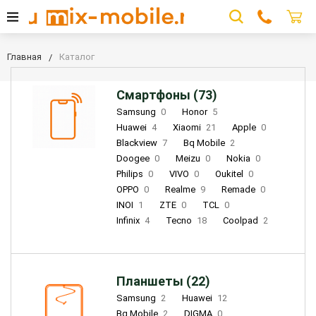
Главная
Каталог
Смартфоны (73)
Samsung
0
Honor
5
Huawei
4
Xiaomi
21
Apple
0
Blackview
7
Bq Mobile
2
Doogee
0
Meizu
0
Nokia
0
Philips
0
VIVO
0
Oukitel
0
OPPO
0
Realme
9
Remade
0
INOI
1
ZTE
0
TCL
0
Infinix
4
Tecno
18
Coolpad
2
Планшеты (22)
Samsung
2
Huawei
12
Bq Mobile
2
DIGMA
0