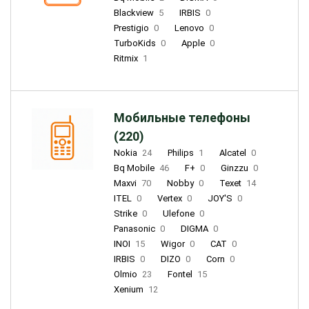
Blackview
5
IRBIS
0
Prestigio
0
Lenovo
0
TurboKids
0
Apple
0
Ritmix
1
Мобильные телефоны
(220)
Nokia
24
Philips
1
Alcatel
0
Bq Mobile
46
F+
0
Ginzzu
0
Maxvi
70
Nobby
0
Texet
14
ITEL
0
Vertex
0
JOY'S
0
Strike
0
Ulefone
0
Panasonic
0
DIGMA
0
INOI
15
Wigor
0
CAT
0
IRBIS
0
DIZO
0
Corn
0
Olmio
23
Fontel
15
Xenium
12