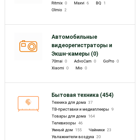
Ritmix
0
Maxvi
6
BQ
1
Olmio
2
Автомобильные
видеорегистраторы и
Экшн-камеры (0)
70mai
0
AdvoCam
0
GoPro
0
Xiaomi
0
Mio
0
Бытовая техника (454)
Техника для дома
37
ТВ-приставки и медиаплееры
9
Товары для дома
164
Телевизоры
46
Умный дом
155
Чайники
23
Увлажнители воздуха
20