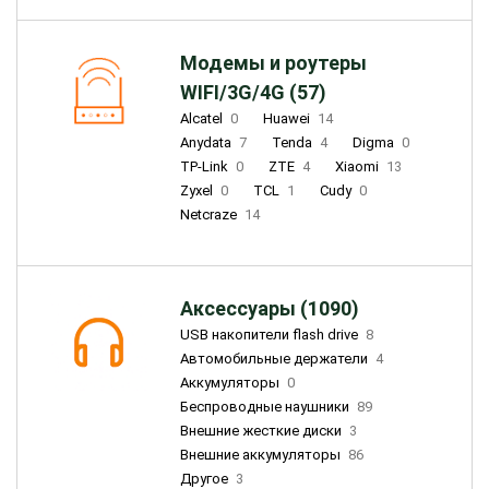
Модемы и роутеры
WIFI/3G/4G (57)
Alcatel
0
Huawei
14
Anydata
7
Tenda
4
Digma
0
TP-Link
0
ZTE
4
Xiaomi
13
Zyxel
0
TCL
1
Cudy
0
Netcraze
14
Аксессуары (1090)
USB накопители flash drive
8
Автомобильные держатели
4
Аккумуляторы
0
Беспроводные наушники
89
Внешние жесткие диски
3
Внешние аккумуляторы
86
Другое
3