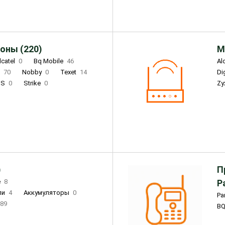
оны (220)
М
lcatel
0
Bq Mobile
46
Al
i
70
Nobby
0
Texet
14
D
'S
0
Strike
0
Zy
DIGMA
0
INOI
15
S
0
DIZO
0
Corn
0
Xenium
12
)
П
e
8
Р
ли
4
Аккумуляторы
0
Pa
89
B
3