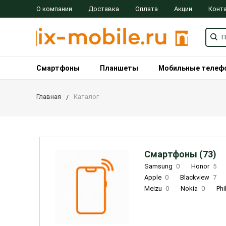
О компании
Доставка
Оплата
Акции
Конт
Смартфоны
Планшеты
Мобильные телеф
Главная
Каталог
Смартфоны (73)
Samsung
0
Honor
5
Apple
0
Blackview
7
Meizu
0
Nokia
0
Phi
Oukitel
0
OPPO
0
Re
INOI
1
ZTE
0
TCL
0
Coolpad
2