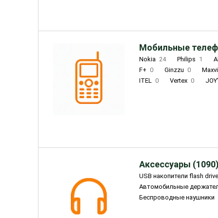
Мобильные телеф
Nokia
24
Philips
1
A
F+
0
Ginzzu
0
Maxv
ITEL
0
Vertex
0
JOY
Ulefone
0
Panasonic
0
Wigor
0
CAT
0
IRBI
Olmio
23
Fontel
15
Аксессуары (1090
USB накопители flash driv
Автомобильные держате
Беспроводные наушники
Внешние жесткие диски