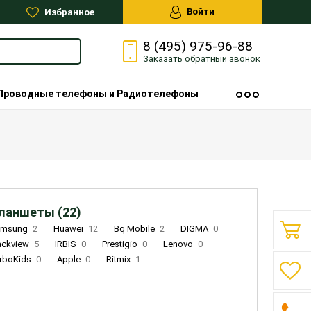
Войти
Избранное
8 (495) 975-96-88
Заказать
обратный
звонок
Проводные телефоны и Радиотелефоны
ланшеты (22)
amsung
2
Huawei
12
Bq Mobile
2
DIGMA
0
ackview
5
IRBIS
0
Prestigio
0
Lenovo
0
rboKids
0
Apple
0
Ritmix
1