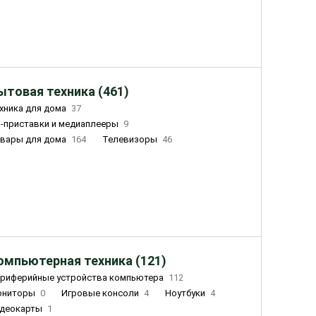
ытовая техника (461)
хника для дома
37
-приставки и медиаплееры
9
вары для дома
164
Телевизоры
46
ный дом
162
Чайники
23
лажнители воздуха
20
омпьютерная техника (121)
риферийные устройства компьютера
112
ониторы
0
Игровые консоли
4
Ноутбуки
4
деокарты
1