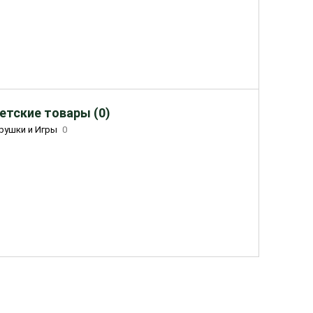
етские товары (0)
рушки и Игры
0