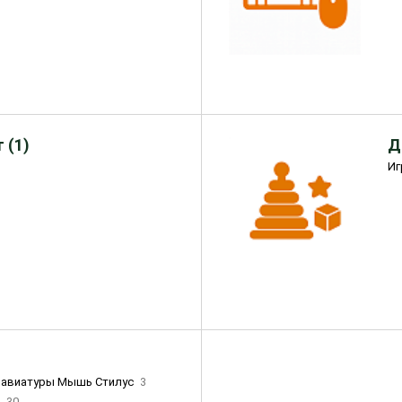
 (1)
Д
Иг
лавиатуры Мышь Стилус
3
и
30