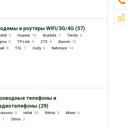
одемы и роутеры WIFI/3G/4G (57)
catel
0
Huawei
14
Anydata
7
Tenda
4
igma
0
TP-Link
0
ZTE
4
Xiaomi
13
xel
0
TCL
1
Cudy
0
Netcraze
14
роводные телефоны и
адиотелефоны (29)
nasonic
0
teXet
20
Ritmix
0
Maxvi
6
Q
1
Olmio
2