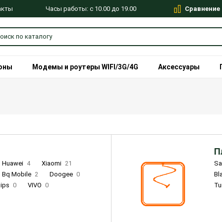
Сравнение
Часы работы: с 10.00 до 19.00
акты
оны
Модемы и роутеры WIFI/3G/4G
Аксессуары
П
Huawei
4
Xiaomi
21
S
Bq Mobile
2
Doogee
0
Bl
lips
0
VIVO
0
Tu
alme
9
Remade
0
Infinix
4
Tecno
18