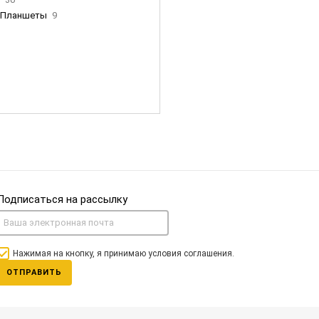
Планшеты
9
ны Apple
35
Фен Dyson
0
nigerz и тд
31
Часы
0
Подписаться на рассылку
Нажимая на кнопку, я принимаю условия соглашения.
ОТПРАВИТЬ