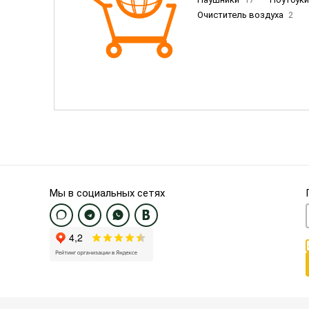
Очиститель воздуха
2
Пылесосы
9
Смартфо
Смартфоны Samsung
20
Смартфоны OnePlus/Pixel/U
Электронные книги EU
3
Мы в социальных сетях