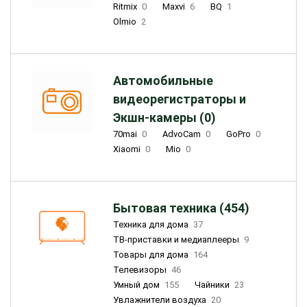
Ritmix
0
Maxvi
6
BQ
1
Olmio
2
Автомобильные
видеорегистраторы и
Экшн-камеры (0)
70mai
0
AdvoCam
0
GoPro
0
Xiaomi
0
Mio
0
Бытовая техника (454)
Техника для дома
37
ТВ-приставки и медиаплееры
9
Товары для дома
164
Телевизоры
46
Умный дом
155
Чайники
23
Увлажнители воздуха
20