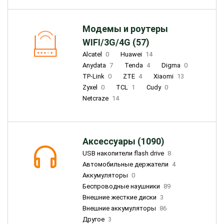
Модемы и роутеры
WIFI/3G/4G (57)
Alcatel
0
Huawei
14
Anydata
7
Tenda
4
Digma
0
TP-Link
0
ZTE
4
Xiaomi
13
Zyxel
0
TCL
1
Cudy
0
Netcraze
14
Аксессуары (1090)
USB накопители flash drive
8
Автомобильные держатели
4
Аккумуляторы
0
Беспроводные наушники
89
Внешние жесткие диски
3
Внешние аккумуляторы
86
Другое
3