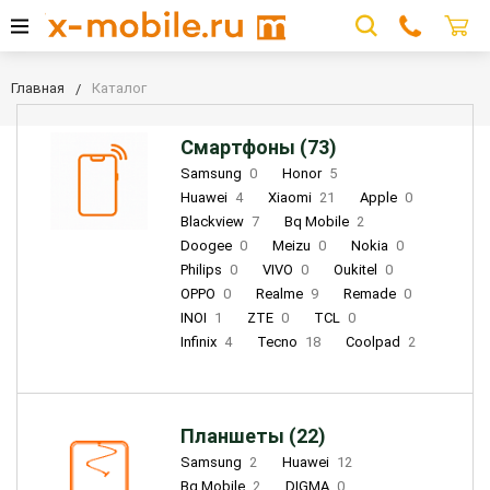
Главная
Каталог
Смартфоны (73)
Samsung
0
Honor
5
Huawei
4
Xiaomi
21
Apple
0
Blackview
7
Bq Mobile
2
Doogee
0
Meizu
0
Nokia
0
Philips
0
VIVO
0
Oukitel
0
OPPO
0
Realme
9
Remade
0
INOI
1
ZTE
0
TCL
0
Infinix
4
Tecno
18
Coolpad
2
Планшеты (22)
Samsung
2
Huawei
12
Bq Mobile
2
DIGMA
0