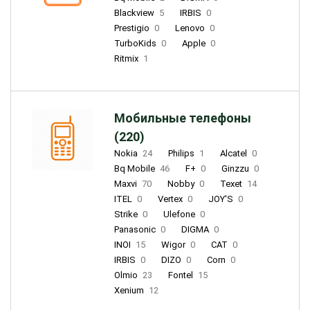
Blackview
5
IRBIS
0
Prestigio
0
Lenovo
0
TurboKids
0
Apple
0
Ritmix
1
Мобильные телефоны
(220)
Nokia
24
Philips
1
Alcatel
0
Bq Mobile
46
F+
0
Ginzzu
0
Maxvi
70
Nobby
0
Texet
14
ITEL
0
Vertex
0
JOY'S
0
Strike
0
Ulefone
0
Panasonic
0
DIGMA
0
INOI
15
Wigor
0
CAT
0
IRBIS
0
DIZO
0
Corn
0
Olmio
23
Fontel
15
Xenium
12