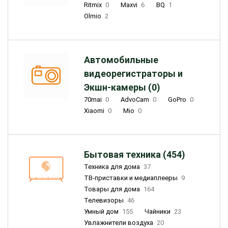
Ritmix
0
Maxvi
6
BQ
1
Olmio
2
Автомобильные
видеорегистраторы и
Экшн-камеры (0)
70mai
0
AdvoCam
0
GoPro
0
Xiaomi
0
Mio
0
Бытовая техника (454)
Техника для дома
37
ТВ-приставки и медиаплееры
9
Товары для дома
164
Телевизоры
46
Умный дом
155
Чайники
23
Увлажнители воздуха
20