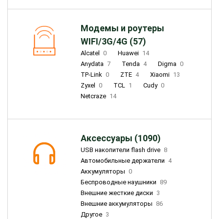
Модемы и роутеры
WIFI/3G/4G (57)
Alcatel
0
Huawei
14
Anydata
7
Tenda
4
Digma
0
TP-Link
0
ZTE
4
Xiaomi
13
Zyxel
0
TCL
1
Cudy
0
Netcraze
14
Аксессуары (1090)
USB накопители flash drive
8
Автомобильные держатели
4
Аккумуляторы
0
Беспроводные наушники
89
Внешние жесткие диски
3
Внешние аккумуляторы
86
Другое
3