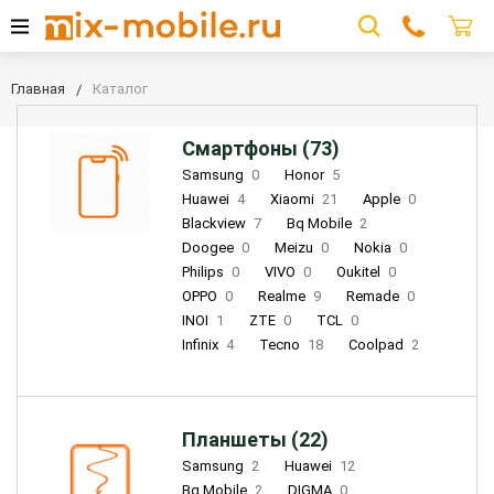
Главная
Каталог
Смартфоны (73)
Samsung
0
Honor
5
Huawei
4
Xiaomi
21
Apple
0
Blackview
7
Bq Mobile
2
Doogee
0
Meizu
0
Nokia
0
Philips
0
VIVO
0
Oukitel
0
OPPO
0
Realme
9
Remade
0
INOI
1
ZTE
0
TCL
0
Infinix
4
Tecno
18
Coolpad
2
Планшеты (22)
Samsung
2
Huawei
12
Bq Mobile
2
DIGMA
0