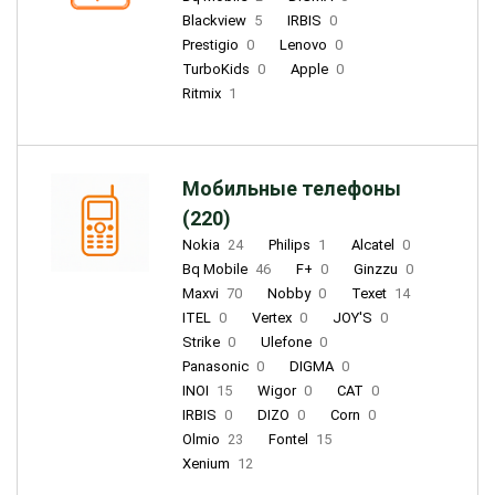
Blackview
5
IRBIS
0
Prestigio
0
Lenovo
0
TurboKids
0
Apple
0
Ritmix
1
Мобильные телефоны
(220)
Nokia
24
Philips
1
Alcatel
0
Bq Mobile
46
F+
0
Ginzzu
0
Maxvi
70
Nobby
0
Texet
14
ITEL
0
Vertex
0
JOY'S
0
Strike
0
Ulefone
0
Panasonic
0
DIGMA
0
INOI
15
Wigor
0
CAT
0
IRBIS
0
DIZO
0
Corn
0
Olmio
23
Fontel
15
Xenium
12