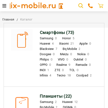
Главная
Каталог
Смартфоны (73)
Samsung
0
Honor
5
Huawei
4
Xiaomi
21
Apple
0
Blackview
7
Bq Mobile
2
Doogee
0
Meizu
0
Nokia
0
Philips
0
VIVO
0
Oukitel
0
OPPO
0
Realme
9
Remade
0
INOI
1
ZTE
0
TCL
0
Infinix
4
Tecno
18
Coolpad
2
Планшеты (22)
Samsung
2
Huawei
12
Bq Mobile
2
DIGMA
0