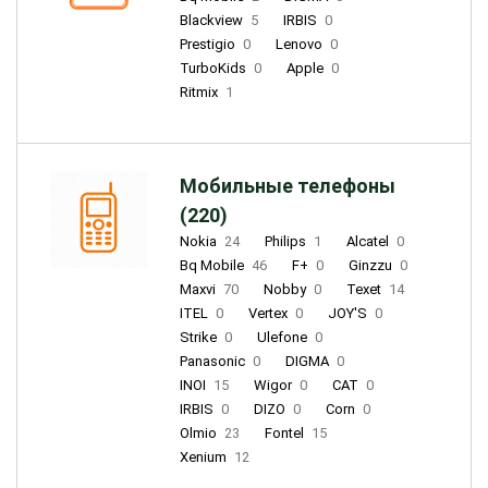
Blackview
5
IRBIS
0
Prestigio
0
Lenovo
0
TurboKids
0
Apple
0
Ritmix
1
Мобильные телефоны
(220)
Nokia
24
Philips
1
Alcatel
0
Bq Mobile
46
F+
0
Ginzzu
0
Maxvi
70
Nobby
0
Texet
14
ITEL
0
Vertex
0
JOY'S
0
Strike
0
Ulefone
0
Panasonic
0
DIGMA
0
INOI
15
Wigor
0
CAT
0
IRBIS
0
DIZO
0
Corn
0
Olmio
23
Fontel
15
Xenium
12