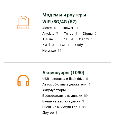
Модемы и роутеры
WIFI/3G/4G (57)
Alcatel
0
Huawei
14
Anydata
7
Tenda
4
Digma
0
TP-Link
0
ZTE
4
Xiaomi
13
Zyxel
0
TCL
1
Cudy
0
Netcraze
14
Аксессуары (1090)
USB накопители flash drive
8
Автомобильные держатели
4
Аккумуляторы
0
Беспроводные наушники
89
Внешние жесткие диски
3
Внешние аккумуляторы
86
Другое
3