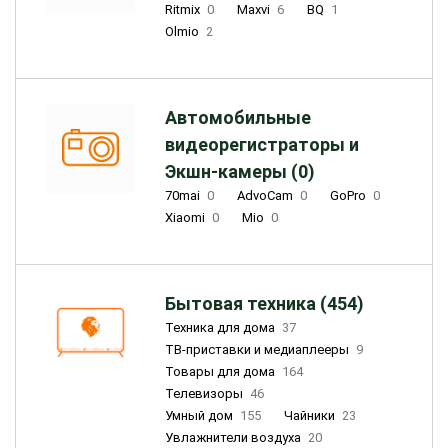
Ritmix
0
Maxvi
6
BQ
1
Olmio
2
Автомобильные
видеорегистраторы и
Экшн-камеры (0)
70mai
0
AdvoCam
0
GoPro
0
Xiaomi
0
Mio
0
Бытовая техника (454)
Техника для дома
37
ТВ-приставки и медиаплееры
9
Товары для дома
164
Телевизоры
46
Умный дом
155
Чайники
23
Увлажнители воздуха
20