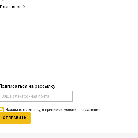
Планшеты
9
ны Apple
35
Фен Dyson
0
nigerz и тд
31
Часы
0
Подписаться на рассылку
Нажимая на кнопку, я принимаю условия соглашения.
ОТПРАВИТЬ