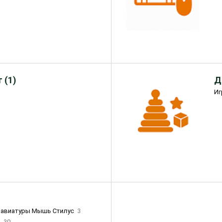
 (1)
Д
Иг
лавиатуры Мышь Стилус
3
и
30