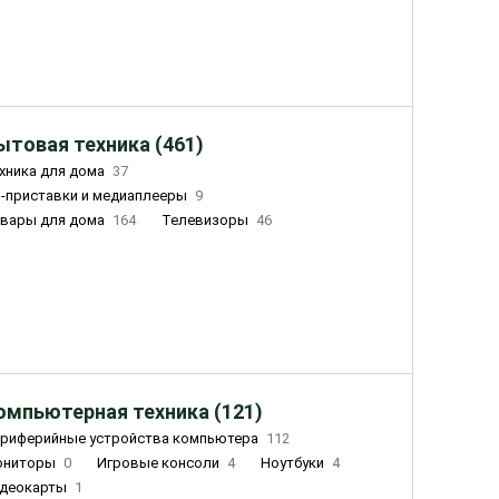
ытовая техника (461)
хника для дома
37
-приставки и медиаплееры
9
вары для дома
164
Телевизоры
46
ный дом
162
Чайники
23
лажнители воздуха
20
омпьютерная техника (121)
риферийные устройства компьютера
112
ониторы
0
Игровые консоли
4
Ноутбуки
4
деокарты
1