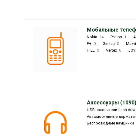
Мобильные телеф
Nokia
24
Philips
1
A
F+
0
Ginzzu
0
Maxv
ITEL
0
Vertex
0
JOY
Ulefone
0
Panasonic
0
Wigor
0
CAT
0
IRBI
Olmio
23
Fontel
15
Аксессуары (1090
USB накопители flash driv
Автомобильные держате
Беспроводные наушники
Внешние жесткие диски