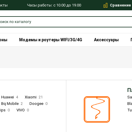
Сравнение
Часы работы: с 10.00 до 19.00
акты
оны
Модемы и роутеры WIFI/3G/4G
Аксессуары
П
Huawei
4
Xiaomi
21
S
Bq Mobile
2
Doogee
0
Bl
lips
0
VIVO
0
Tu
alme
9
Remade
0
Infinix
4
Tecno
18