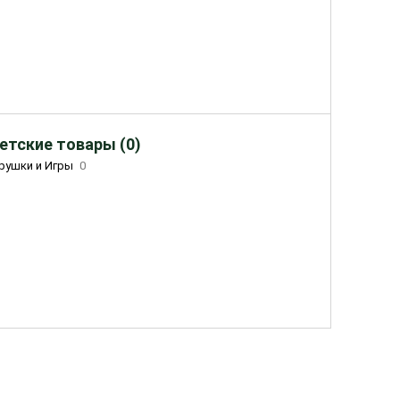
етские товары (0)
рушки и Игры
0