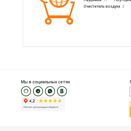
Очиститель воздуха
2
Пылесосы
9
Смартфо
Смартфоны Samsung
20
Смартфоны OnePlus/Pixel/U
Электронные книги EU
3
Мы в социальных сетях