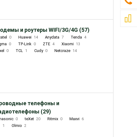
одемы и роутеры WIFI/3G/4G (57)
catel
0
Huawei
14
Anydata
7
Tenda
4
igma
0
TP-Link
0
ZTE
4
Xiaomi
13
xel
0
TCL
1
Cudy
0
Netcraze
14
роводные телефоны и
адиотелефоны (29)
nasonic
0
teXet
20
Ritmix
0
Maxvi
6
Q
1
Olmio
2