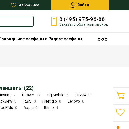
Войти
Избранное
8 (495) 975-96-88
Заказать
обратный
звонок
Проводные телефоны и Радиотелефоны
ланшеты (22)
amsung
2
Huawei
12
Bq Mobile
2
DIGMA
0
ackview
5
IRBIS
0
Prestigio
0
Lenovo
0
rboKids
0
Apple
0
Ritmix
1