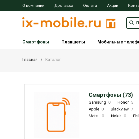
О компании
Доставка
Оплата
Акции
Конт
Смартфоны
Планшеты
Мобильные телеф
Главная
Каталог
Смартфоны (73)
Samsung
0
Honor
5
Apple
0
Blackview
7
Meizu
0
Nokia
0
Phi
Oukitel
0
OPPO
0
Re
INOI
1
ZTE
0
TCL
0
Coolpad
2