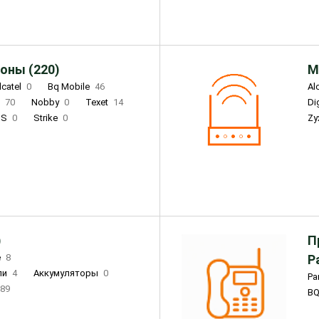
оны (220)
М
lcatel
0
Bq Mobile
46
Al
i
70
Nobby
0
Texet
14
D
'S
0
Strike
0
Zy
DIGMA
0
INOI
15
S
0
DIZO
0
Corn
0
Xenium
12
)
П
e
8
Р
ли
4
Аккумуляторы
0
Pa
89
B
3