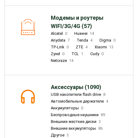
Модемы и роутеры
WIFI/3G/4G (57)
Alcatel
0
Huawei
14
Anydata
7
Tenda
4
Digma
0
TP-Link
0
ZTE
4
Xiaomi
13
Zyxel
0
TCL
1
Cudy
0
Netcraze
14
Аксессуары (1090)
USB накопители flash drive
8
Автомобильные держатели
4
Аккумуляторы
0
Беспроводные наушники
89
Внешние жесткие диски
3
Внешние аккумуляторы
86
Другое
3