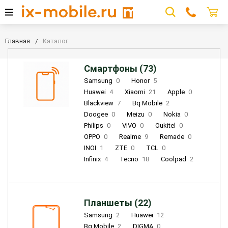
Главная
Каталог
Смартфоны (73)
Samsung
0
Honor
5
Huawei
4
Xiaomi
21
Apple
0
Blackview
7
Bq Mobile
2
Doogee
0
Meizu
0
Nokia
0
Philips
0
VIVO
0
Oukitel
0
OPPO
0
Realme
9
Remade
0
INOI
1
ZTE
0
TCL
0
Infinix
4
Tecno
18
Coolpad
2
Планшеты (22)
Samsung
2
Huawei
12
Bq Mobile
2
DIGMA
0