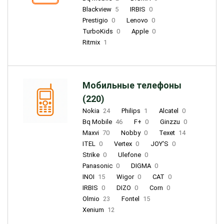
Blackview
5
IRBIS
0
Prestigio
0
Lenovo
0
TurboKids
0
Apple
0
Ritmix
1
Мобильные телефоны
(220)
Nokia
24
Philips
1
Alcatel
0
Bq Mobile
46
F+
0
Ginzzu
0
Maxvi
70
Nobby
0
Texet
14
ITEL
0
Vertex
0
JOY'S
0
Strike
0
Ulefone
0
Panasonic
0
DIGMA
0
INOI
15
Wigor
0
CAT
0
IRBIS
0
DIZO
0
Corn
0
Olmio
23
Fontel
15
Xenium
12