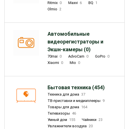
Ritmix
0
Maxvi
6
BQ
1
Olmio
2
Автомобильные
видеорегистраторы и
Экшн-камеры (0)
70mai
0
AdvoCam
0
GoPro
0
Xiaomi
0
Mio
0
Бытовая техника (454)
Техника для дома
37
ТВ-приставки и медиаплееры
9
Товары для дома
164
Телевизоры
46
Умный дом
155
Чайники
23
Увлажнители воздуха
20