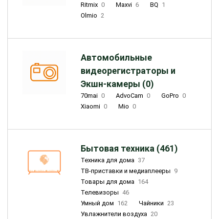
Ritmix
0
Maxvi
6
BQ
1
Olmio
2
Автомобильные
видеорегистраторы и
Экшн-камеры (0)
70mai
0
AdvoCam
0
GoPro
0
Xiaomi
0
Mio
0
Бытовая техника (461)
Техника для дома
37
ТВ-приставки и медиаплееры
9
Товары для дома
164
Телевизоры
46
Умный дом
162
Чайники
23
Увлажнители воздуха
20