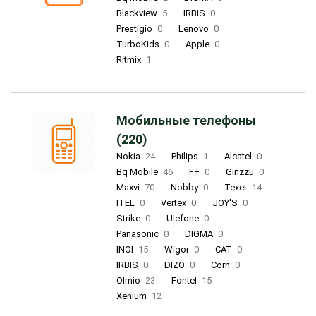
Blackview
5
IRBIS
0
Prestigio
0
Lenovo
0
TurboKids
0
Apple
0
Ritmix
1
Мобильные телефоны
(220)
Nokia
24
Philips
1
Alcatel
0
Bq Mobile
46
F+
0
Ginzzu
0
Maxvi
70
Nobby
0
Texet
14
ITEL
0
Vertex
0
JOY'S
0
Strike
0
Ulefone
0
Panasonic
0
DIGMA
0
INOI
15
Wigor
0
CAT
0
IRBIS
0
DIZO
0
Corn
0
Olmio
23
Fontel
15
Xenium
12