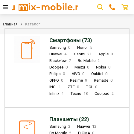
Главная
Каталог
Смартфоны (73)
Samsung
0
Honor
5
Huawei
4
Xiaomi
21
Apple
0
Blackview
7
Bq Mobile
2
Doogee
0
Meizu
0
Nokia
0
Philips
0
VIVO
0
Oukitel
0
OPPO
0
Realme
9
Remade
0
INOI
1
ZTE
0
TCL
0
Infinix
4
Tecno
18
Coolpad
2
Планшеты (22)
Samsung
2
Huawei
12
Bq Mobile
2
DIGMA
0