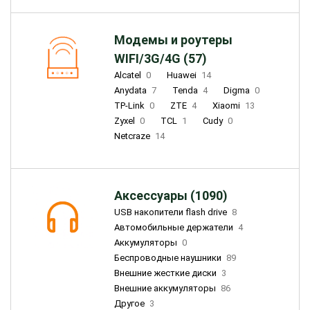
Модемы и роутеры
WIFI/3G/4G (57)
Alcatel
0
Huawei
14
Anydata
7
Tenda
4
Digma
0
TP-Link
0
ZTE
4
Xiaomi
13
Zyxel
0
TCL
1
Cudy
0
Netcraze
14
Аксессуары (1090)
USB накопители flash drive
8
Автомобильные держатели
4
Аккумуляторы
0
Беспроводные наушники
89
Внешние жесткие диски
3
Внешние аккумуляторы
86
Другое
3