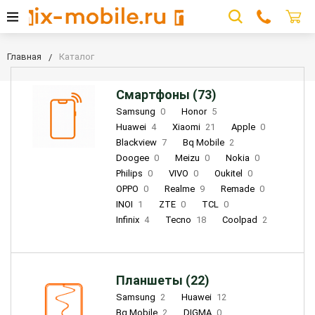
Главная
Каталог
Смартфоны (73)
Samsung
0
Honor
5
Huawei
4
Xiaomi
21
Apple
0
Blackview
7
Bq Mobile
2
Doogee
0
Meizu
0
Nokia
0
Philips
0
VIVO
0
Oukitel
0
OPPO
0
Realme
9
Remade
0
INOI
1
ZTE
0
TCL
0
Infinix
4
Tecno
18
Coolpad
2
Планшеты (22)
Samsung
2
Huawei
12
Bq Mobile
2
DIGMA
0