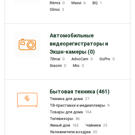
Ritmix
0
Maxvi
6
BQ
1
Olmio
2
Автомобильные
видеорегистраторы и
Экшн-камеры (0)
70mai
0
AdvoCam
0
GoPro
0
Xiaomi
0
Mio
0
Бытовая техника (461)
Техника для дома
37
ТВ-приставки и медиаплееры
9
Товары для дома
164
Телевизоры
46
Умный дом
162
Чайники
23
Увлажнители воздуха
20