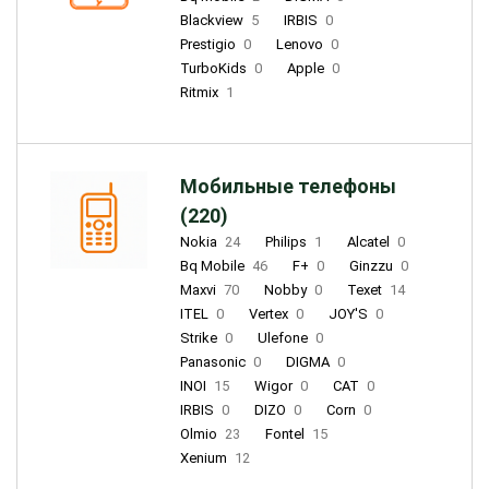
Blackview
5
IRBIS
0
Prestigio
0
Lenovo
0
TurboKids
0
Apple
0
Ritmix
1
Мобильные телефоны
(220)
Nokia
24
Philips
1
Alcatel
0
Bq Mobile
46
F+
0
Ginzzu
0
Maxvi
70
Nobby
0
Texet
14
ITEL
0
Vertex
0
JOY'S
0
Strike
0
Ulefone
0
Panasonic
0
DIGMA
0
INOI
15
Wigor
0
CAT
0
IRBIS
0
DIZO
0
Corn
0
Olmio
23
Fontel
15
Xenium
12