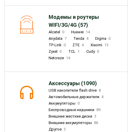
Модемы и роутеры
WIFI/3G/4G (57)
Alcatel
0
Huawei
14
Anydata
7
Tenda
4
Digma
0
TP-Link
0
ZTE
4
Xiaomi
13
Zyxel
0
TCL
1
Cudy
0
Netcraze
14
Аксессуары (1090)
USB накопители flash drive
8
Автомобильные держатели
4
Аккумуляторы
0
Беспроводные наушники
89
Внешние жесткие диски
3
Внешние аккумуляторы
86
Другое
3