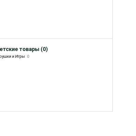
етские товары (0)
рушки и Игры
0