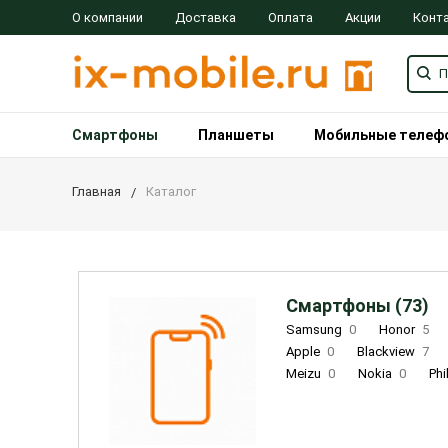
О компании
Доставка
Оплата
Акции
Конт
Смартфоны
Планшеты
Мобильные телеф
Главная
Каталог
Смартфоны (73)
Samsung
0
Honor
5
Apple
0
Blackview
7
Meizu
0
Nokia
0
Phi
Oukitel
0
OPPO
0
Re
INOI
1
ZTE
0
TCL
0
Coolpad
2