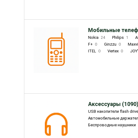
Мобильные телеф
Nokia
24
Philips
1
A
F+
0
Ginzzu
0
Maxv
ITEL
0
Vertex
0
JOY
Ulefone
0
Panasonic
0
Wigor
0
CAT
0
IRBI
Olmio
23
Fontel
15
Аксессуары (1090
USB накопители flash driv
Автомобильные держате
Беспроводные наушники
Внешние жесткие диски