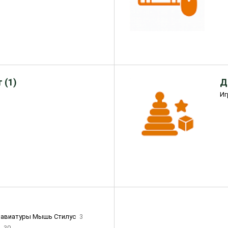
 (1)
Д
Иг
лавиатуры Мышь Стилус
3
и
30