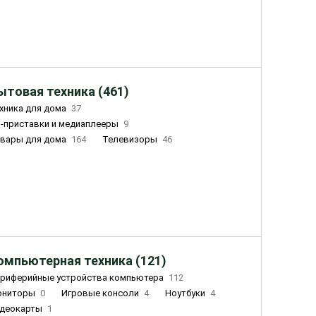
ытовая техника (461)
хника для дома
37
-приставки и медиаплееры
9
вары для дома
164
Телевизоры
46
ный дом
162
Чайники
23
лажнители воздуха
20
омпьютерная техника (121)
риферийные устройства компьютера
112
ониторы
0
Игровые консоли
4
Ноутбуки
4
деокарты
1