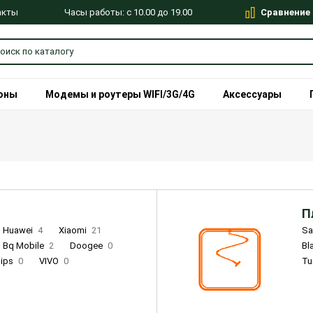
Сравнение
Часы работы: с 10.00 до 19.00
акты
оны
Модемы и роутеры WIFI/3G/4G
Аксессуары
П
Huawei
4
Xiaomi
21
S
Bq Mobile
2
Doogee
0
Bl
lips
0
VIVO
0
Tu
alme
9
Remade
0
Infinix
4
Tecno
18