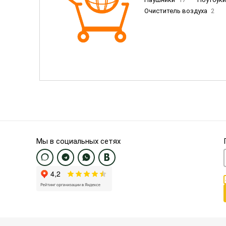
Очиститель воздуха
2
Пылесосы
9
Смартфо
Смартфоны Samsung
20
Смартфоны OnePlus/Pixel/U
Электронные книги EU
3
Мы в социальных сетях