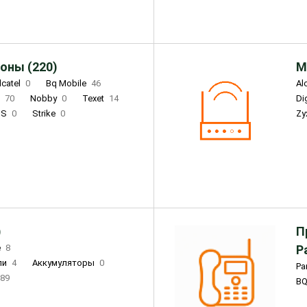
оны (220)
М
lcatel
0
Bq Mobile
46
Al
i
70
Nobby
0
Texet
14
D
'S
0
Strike
0
Zy
DIGMA
0
INOI
15
S
0
DIZO
0
Corn
0
Xenium
12
)
П
e
8
Р
ли
4
Аккумуляторы
0
Pa
89
B
3