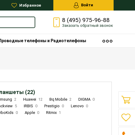
Войти
Избранное
8 (495) 975-96-88
Заказать
обратный
звонок
Проводные телефоны и Радиотелефоны
ланшеты (22)
amsung
2
Huawei
12
Bq Mobile
2
DIGMA
0
ackview
5
IRBIS
0
Prestigio
0
Lenovo
0
rboKids
0
Apple
0
Ritmix
1