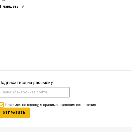
Планшеты
9
ны Apple
35
Фен Dyson
0
nigerz и тд
31
Часы
0
Подписаться на рассылку
Нажимая на кнопку, я принимаю условия соглашения.
ОТПРАВИТЬ