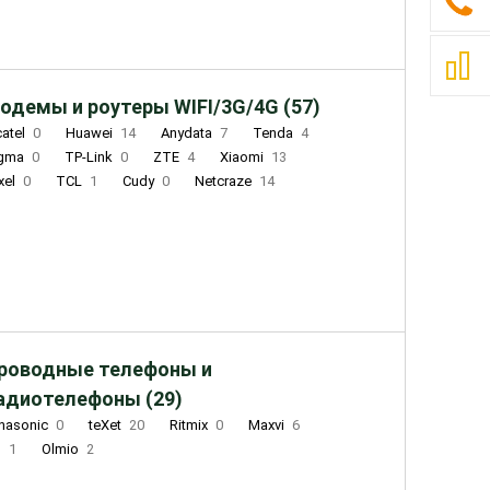
одемы и роутеры WIFI/3G/4G (57)
catel
0
Huawei
14
Anydata
7
Tenda
4
igma
0
TP-Link
0
ZTE
4
Xiaomi
13
xel
0
TCL
1
Cudy
0
Netcraze
14
роводные телефоны и
адиотелефоны (29)
nasonic
0
teXet
20
Ritmix
0
Maxvi
6
Q
1
Olmio
2