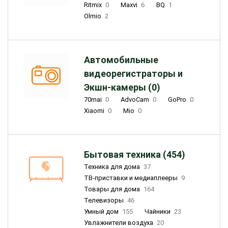
Ritmix
0
Maxvi
6
BQ
1
Olmio
2
Автомобильные
видеорегистраторы и
Экшн-камеры (0)
70mai
0
AdvoCam
0
GoPro
0
Xiaomi
0
Mio
0
Бытовая техника (454)
Техника для дома
37
ТВ-приставки и медиаплееры
9
Товары для дома
164
Телевизоры
46
Умный дом
155
Чайники
23
Увлажнители воздуха
20