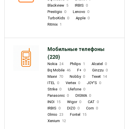
Blackview
5
IRBIS
0
Prestigio
0
Lenovo
0
TurboKids
0
Apple
0
Ritmix
1
Мобильные телефоны
(220)
Nokia
24
Philips
1
Alcatel
0
Bq Mobile
46
F+
0
Ginzzu
0
Maxvi
70
Nobby
0
Texet
14
ITEL
0
Vertex
0
JOY'S
0
Strike
0
Ulefone
0
Panasonic
0
DIGMA
0
INOI
15
Wigor
0
CAT
0
IRBIS
0
DIZO
0
Corn
0
Olmio
23
Fontel
15
Xenium
12