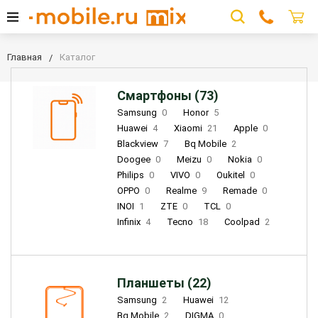
Главная
Каталог
Смартфоны (73)
Samsung
0
Honor
5
Huawei
4
Xiaomi
21
Apple
0
Blackview
7
Bq Mobile
2
Doogee
0
Meizu
0
Nokia
0
Philips
0
VIVO
0
Oukitel
0
OPPO
0
Realme
9
Remade
0
INOI
1
ZTE
0
TCL
0
Infinix
4
Tecno
18
Coolpad
2
Планшеты (22)
Samsung
2
Huawei
12
Bq Mobile
2
DIGMA
0