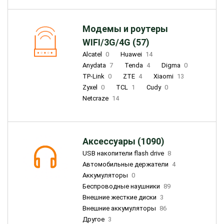
Модемы и роутеры
WIFI/3G/4G (57)
Alcatel
0
Huawei
14
Anydata
7
Tenda
4
Digma
0
TP-Link
0
ZTE
4
Xiaomi
13
Zyxel
0
TCL
1
Cudy
0
Netcraze
14
Аксессуары (1090)
USB накопители flash drive
8
Автомобильные держатели
4
Аккумуляторы
0
Беспроводные наушники
89
Внешние жесткие диски
3
Внешние аккумуляторы
86
Другое
3