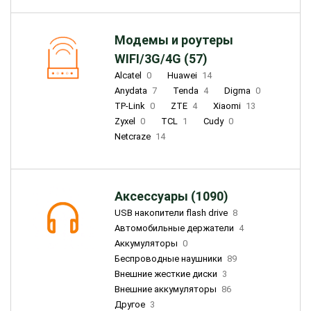
Модемы и роутеры
WIFI/3G/4G (57)
Alcatel
0
Huawei
14
Anydata
7
Tenda
4
Digma
0
TP-Link
0
ZTE
4
Xiaomi
13
Zyxel
0
TCL
1
Cudy
0
Netcraze
14
Аксессуары (1090)
USB накопители flash drive
8
Автомобильные держатели
4
Аккумуляторы
0
Беспроводные наушники
89
Внешние жесткие диски
3
Внешние аккумуляторы
86
Другое
3