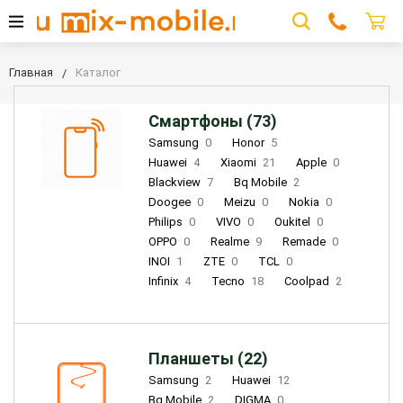
Главная
Каталог
Смартфоны (73)
Samsung
0
Honor
5
Huawei
4
Xiaomi
21
Apple
0
Blackview
7
Bq Mobile
2
Doogee
0
Meizu
0
Nokia
0
Philips
0
VIVO
0
Oukitel
0
OPPO
0
Realme
9
Remade
0
INOI
1
ZTE
0
TCL
0
Infinix
4
Tecno
18
Coolpad
2
Планшеты (22)
Samsung
2
Huawei
12
Bq Mobile
2
DIGMA
0