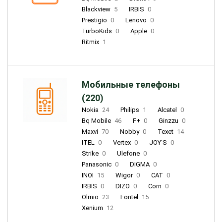
Blackview
5
IRBIS
0
Prestigio
0
Lenovo
0
TurboKids
0
Apple
0
Ritmix
1
Мобильные телефоны
(220)
Nokia
24
Philips
1
Alcatel
0
Bq Mobile
46
F+
0
Ginzzu
0
Maxvi
70
Nobby
0
Texet
14
ITEL
0
Vertex
0
JOY'S
0
Strike
0
Ulefone
0
Panasonic
0
DIGMA
0
INOI
15
Wigor
0
CAT
0
IRBIS
0
DIZO
0
Corn
0
Olmio
23
Fontel
15
Xenium
12