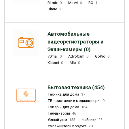
Ritmix
0
Maxvi
6
BQ
1
Olmio
2
Автомобильные
видеорегистраторы и
Экшн-камеры (0)
70mai
0
AdvoCam
0
GoPro
0
Xiaomi
0
Mio
0
Бытовая техника (454)
Техника для дома
37
ТВ-приставки и медиаплееры
9
Товары для дома
164
Телевизоры
46
Умный дом
155
Чайники
23
Увлажнители воздуха
20