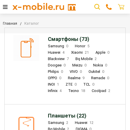
Главная
Каталог
Смартфоны (73)
Samsung
0
Honor
5
Huawei
4
Xiaomi
21
Apple
0
Blackview
7
Bq Mobile
2
Doogee
0
Meizu
0
Nokia
0
Philips
0
VIVO
0
Oukitel
0
OPPO
0
Realme
9
Remade
0
INOI
1
ZTE
0
TCL
0
Infinix
4
Tecno
18
Coolpad
2
Планшеты (22)
Samsung
2
Huawei
12
Bq Mobile
2
DIGMA
0