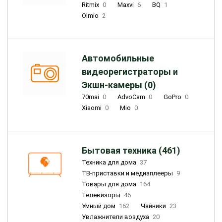
Ritmix
0
Maxvi
6
BQ
1
Olmio
2
Автомобильные
видеорегистраторы и
Экшн-камеры (0)
70mai
0
AdvoCam
0
GoPro
0
Xiaomi
0
Mio
0
Бытовая техника (461)
Техника для дома
37
ТВ-приставки и медиаплееры
9
Товары для дома
164
Телевизоры
46
Умный дом
162
Чайники
23
Увлажнители воздуха
20