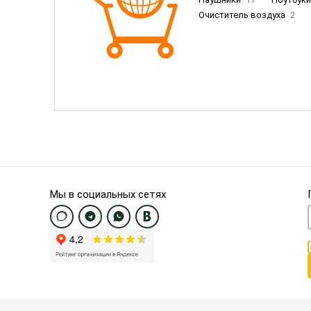
Очиститель воздуха
2
Пылесосы
9
Смартфо
Смартфоны Samsung
20
Смартфоны OnePlus/Pixel/U
Электронные книги EU
3
Мы в социальных сетях