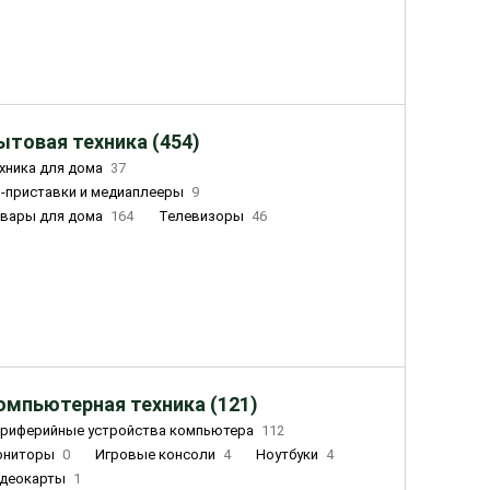
ытовая техника (454)
хника для дома
37
-приставки и медиаплееры
9
вары для дома
164
Телевизоры
46
ный дом
155
Чайники
23
лажнители воздуха
20
омпьютерная техника (121)
риферийные устройства компьютера
112
ониторы
0
Игровые консоли
4
Ноутбуки
4
деокарты
1