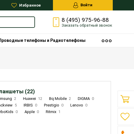
Войти
Избранное
8 (495) 975-96-88
Заказать
обратный
звонок
Проводные телефоны и Радиотелефоны
ланшеты (22)
amsung
2
Huawei
12
Bq Mobile
2
DIGMA
0
ackview
5
IRBIS
0
Prestigio
0
Lenovo
0
rboKids
0
Apple
0
Ritmix
1