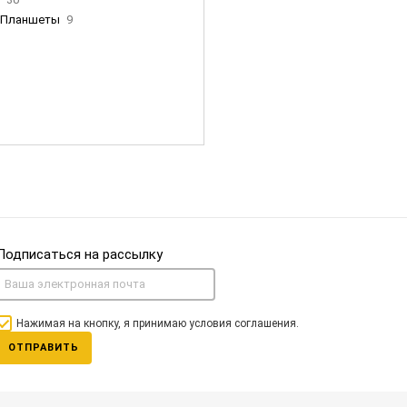
Планшеты
9
ны Apple
35
Фен Dyson
0
nigerz и тд
31
Часы
0
Подписаться на рассылку
Нажимая на кнопку, я принимаю условия соглашения.
ОТПРАВИТЬ