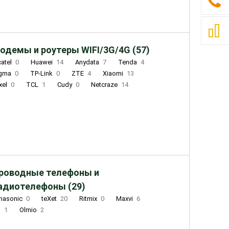
одемы и роутеры WIFI/3G/4G (57)
catel
0
Huawei
14
Anydata
7
Tenda
4
igma
0
TP-Link
0
ZTE
4
Xiaomi
13
xel
0
TCL
1
Cudy
0
Netcraze
14
роводные телефоны и
адиотелефоны (29)
nasonic
0
teXet
20
Ritmix
0
Maxvi
6
Q
1
Olmio
2