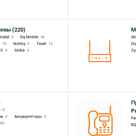
оны (220)
М
lcatel
0
Bq Mobile
46
Al
i
70
Nobby
0
Texet
14
D
'S
0
Strike
0
Zy
DIGMA
0
INOI
15
S
0
DIZO
0
Corn
0
Xenium
12
)
П
e
8
Р
ли
4
Аккумуляторы
0
Pa
89
B
3