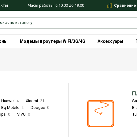
Сравнение
Часы работы: с 10.00 до 19.00
акты
оны
Модемы и роутеры WIFI/3G/4G
Аксессуары
П
Huawei
4
Xiaomi
21
S
Bq Mobile
2
Doogee
0
Bl
lips
0
VIVO
0
Tu
alme
9
Remade
0
Infinix
4
Tecno
18