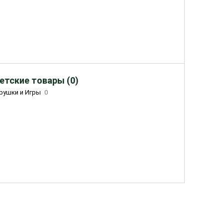
етские товары (0)
рушки и Игры
0