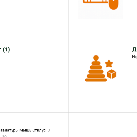
 (1)
Д
Иг
лавиатуры Мышь Стилус
3
и
30