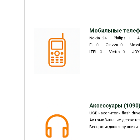
Мобильные телеф
Nokia
24
Philips
1
A
F+
0
Ginzzu
0
Maxv
ITEL
0
Vertex
0
JOY
Ulefone
0
Panasonic
0
Wigor
0
CAT
0
IRBI
Olmio
23
Fontel
15
Аксессуары (1090
USB накопители flash driv
Автомобильные держате
Беспроводные наушники
Внешние жесткие диски