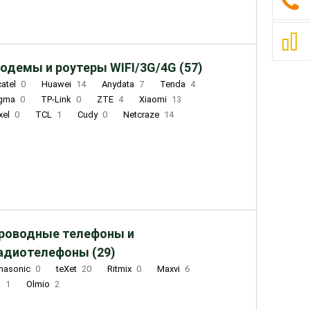
одемы и роутеры WIFI/3G/4G (57)
catel
0
Huawei
14
Anydata
7
Tenda
4
igma
0
TP-Link
0
ZTE
4
Xiaomi
13
xel
0
TCL
1
Cudy
0
Netcraze
14
роводные телефоны и
адиотелефоны (29)
nasonic
0
teXet
20
Ritmix
0
Maxvi
6
Q
1
Olmio
2