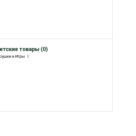
етские товары (0)
рушки и Игры
0