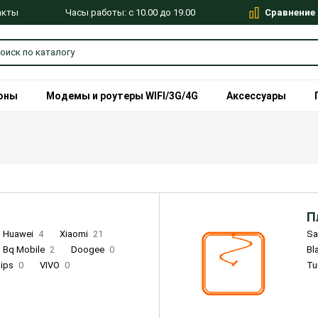
Сравнение
Часы работы: с 10.00 до 19.00
акты
оны
Модемы и роутеры WIFI/3G/4G
Аксессуары
П
Huawei
4
Xiaomi
21
S
Bq Mobile
2
Doogee
0
Bl
lips
0
VIVO
0
Tu
alme
9
Remade
0
Infinix
4
Tecno
18