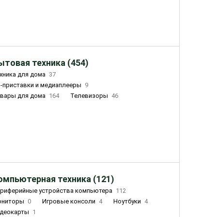
ытовая техника (454)
хника для дома
37
-приставки и медиаплееры
9
вары для дома
164
Телевизоры
46
ный дом
155
Чайники
23
лажнители воздуха
20
омпьютерная техника (121)
риферийные устройства компьютера
112
ониторы
0
Игровые консоли
4
Ноутбуки
4
деокарты
1