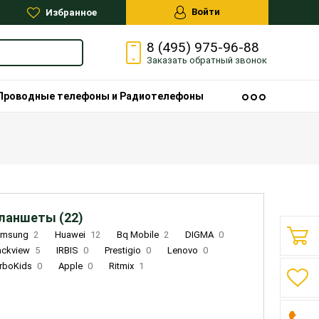
Войти
Избранное
8 (495) 975-96-88
Заказать
обратный
звонок
Проводные телефоны и Радиотелефоны
ланшеты (22)
amsung
2
Huawei
12
Bq Mobile
2
DIGMA
0
ackview
5
IRBIS
0
Prestigio
0
Lenovo
0
rboKids
0
Apple
0
Ritmix
1