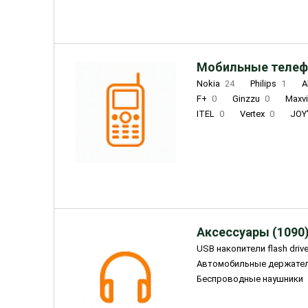
Мобильные телеф
Nokia
24
Philips
1
A
F+
0
Ginzzu
0
Maxv
ITEL
0
Vertex
0
JOY
Ulefone
0
Panasonic
0
Wigor
0
CAT
0
IRBI
Olmio
23
Fontel
15
Аксессуары (1090
USB накопители flash driv
Автомобильные держате
Беспроводные наушники
Внешние жесткие диски