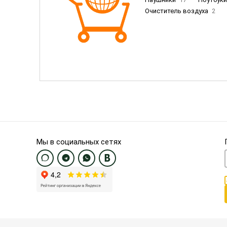
Очиститель воздуха
2
Пылесосы
9
Смартфо
Смартфоны Samsung
20
Смартфоны OnePlus/Pixel/U
Электронные книги EU
3
Мы в социальных сетях