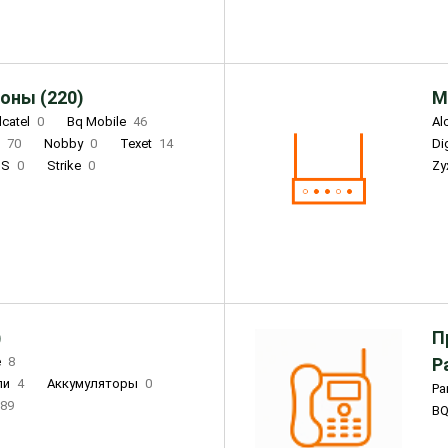
оны (220)
М
lcatel
0
Bq Mobile
46
Al
i
70
Nobby
0
Texet
14
D
'S
0
Strike
0
Zy
DIGMA
0
INOI
15
S
0
DIZO
0
Corn
0
Xenium
12
)
П
e
8
Р
ли
4
Аккумуляторы
0
Pa
89
B
3