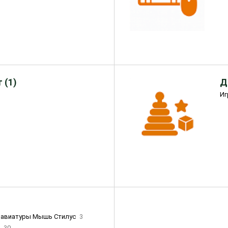
 (1)
Д
Иг
лавиатуры Мышь Стилус
3
и
30