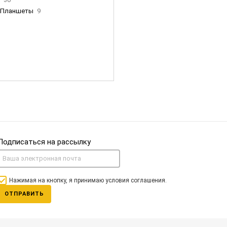
Планшеты
9
ны Apple
35
Фен Dyson
0
nigerz и тд
31
Часы
0
Подписаться на рассылку
Нажимая на кнопку, я принимаю условия соглашения.
ОТПРАВИТЬ