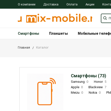
О компании
Доставка
Оплата
Акции
Конт
Смартфоны
Планшеты
Мобильные телеф
Главная
Каталог
Смартфоны (73)
Samsung
0
Honor
5
Apple
0
Blackview
7
Meizu
0
Nokia
0
Phi
Oukitel
0
OPPO
0
Re
INOI
1
ZTE
0
TCL
0
Coolpad
2