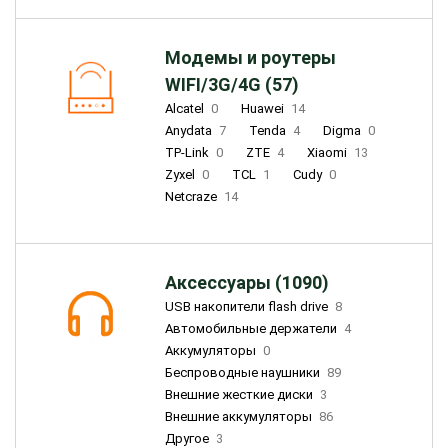
Модемы и роутеры
WIFI/3G/4G (57)
Alcatel
0
Huawei
14
Anydata
7
Tenda
4
Digma
0
TP-Link
0
ZTE
4
Xiaomi
13
Zyxel
0
TCL
1
Cudy
0
Netcraze
14
Аксессуары (1090)
USB накопители flash drive
8
Автомобильные держатели
4
Аккумуляторы
0
Беспроводные наушники
89
Внешние жесткие диски
3
Внешние аккумуляторы
86
Другое
3