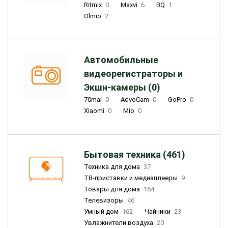
Ritmix
0
Maxvi
6
BQ
1
Olmio
2
Автомобильные
видеорегистраторы и
Экшн-камеры (0)
70mai
0
AdvoCam
0
GoPro
0
Xiaomi
0
Mio
0
Бытовая техника (461)
Техника для дома
37
ТВ-приставки и медиаплееры
9
Товары для дома
164
Телевизоры
46
Умный дом
162
Чайники
23
Увлажнители воздуха
20