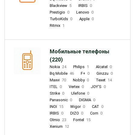
Blackview
5
IRBIS
0
Prestigio
0
Lenovo
0
TurboKids
0
Apple
0
Ritmix
1
Мобильные телефоны
(220)
Nokia
24
Philips
1
Alcatel
0
Bq Mobile
46
F+
0
Ginzzu
0
Maxvi
70
Nobby
0
Texet
14
ITEL
0
Vertex
0
JOY'S
0
Strike
0
Ulefone
0
Panasonic
0
DIGMA
0
INOI
15
Wigor
0
CAT
0
IRBIS
0
DIZO
0
Corn
0
Olmio
23
Fontel
15
Xenium
12