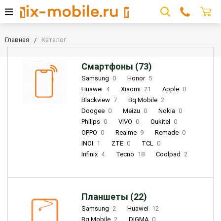
Главная
Каталог
Смартфоны (73)
Samsung
0
Honor
5
Huawei
4
Xiaomi
21
Apple
0
Blackview
7
Bq Mobile
2
Doogee
0
Meizu
0
Nokia
0
Philips
0
VIVO
0
Oukitel
0
OPPO
0
Realme
9
Remade
0
INOI
1
ZTE
0
TCL
0
Infinix
4
Tecno
18
Coolpad
2
Планшеты (22)
Samsung
2
Huawei
12
Bq Mobile
2
DIGMA
0