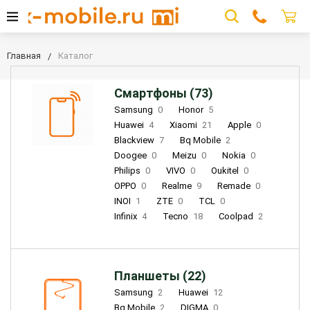
Главная
Каталог
Смартфоны (73)
Samsung
0
Honor
5
Huawei
4
Xiaomi
21
Apple
0
Blackview
7
Bq Mobile
2
Doogee
0
Meizu
0
Nokia
0
Philips
0
VIVO
0
Oukitel
0
OPPO
0
Realme
9
Remade
0
INOI
1
ZTE
0
TCL
0
Infinix
4
Tecno
18
Coolpad
2
Планшеты (22)
Samsung
2
Huawei
12
Bq Mobile
2
DIGMA
0