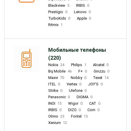
Blackview
5
IRBIS
0
Prestigio
0
Lenovo
0
TurboKids
0
Apple
0
Ritmix
1
Мобильные телефоны
(220)
Nokia
24
Philips
1
Alcatel
0
Bq Mobile
46
F+
0
Ginzzu
0
Maxvi
70
Nobby
0
Texet
14
ITEL
0
Vertex
0
JOY'S
0
Strike
0
Ulefone
0
Panasonic
0
DIGMA
0
INOI
15
Wigor
0
CAT
0
IRBIS
0
DIZO
0
Corn
0
Olmio
23
Fontel
15
Xenium
12