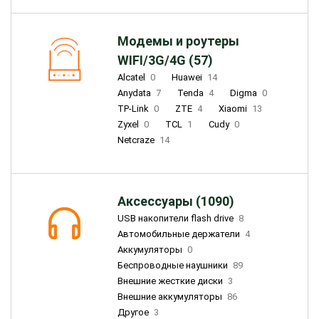
Модемы и роутеры
WIFI/3G/4G (57)
Alcatel
0
Huawei
14
Anydata
7
Tenda
4
Digma
0
TP-Link
0
ZTE
4
Xiaomi
13
Zyxel
0
TCL
1
Cudy
0
Netcraze
14
Аксессуары (1090)
USB накопители flash drive
8
Автомобильные держатели
4
Аккумуляторы
0
Беспроводные наушники
89
Внешние жесткие диски
3
Внешние аккумуляторы
86
Другое
3