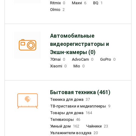
Ritmix
0
Maxvi
6
BQ
1
Olmio
2
Автомобильные
видеорегистраторы и
Экшн-камеры (0)
70mai
0
AdvoCam
0
GoPro
0
Xiaomi
0
Mio
0
Бытовая техника (461)
Техника для дома
37
ТВ-приставки и медиаплееры
9
Товары для дома
164
Телевизоры
46
Умный дом
162
Чайники
23
Увлажнители воздуха
20