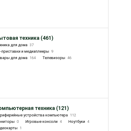
ытовая техника (461)
хника для дома
37
-приставки и медиаплееры
9
вары для дома
164
Телевизоры
46
ный дом
162
Чайники
23
лажнители воздуха
20
омпьютерная техника (121)
риферийные устройства компьютера
112
ониторы
0
Игровые консоли
4
Ноутбуки
4
деокарты
1