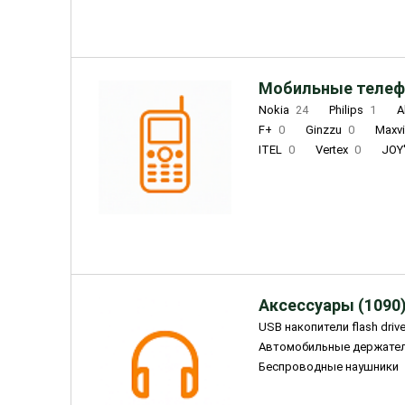
Мобильные телеф
Nokia
24
Philips
1
A
F+
0
Ginzzu
0
Maxv
ITEL
0
Vertex
0
JOY
Ulefone
0
Panasonic
0
Wigor
0
CAT
0
IRBI
Olmio
23
Fontel
15
Аксессуары (1090
USB накопители flash driv
Автомобильные держате
Беспроводные наушники
Внешние жесткие диски