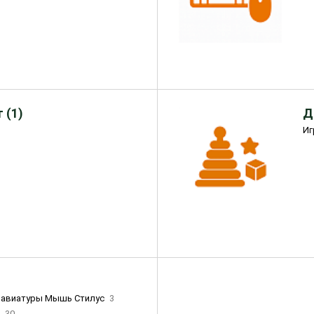
 (1)
Д
Иг
лавиатуры Мышь Стилус
3
и
30