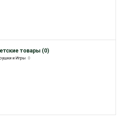
етские товары (0)
рушки и Игры
0