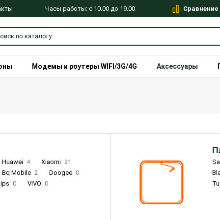
Сравнение
Часы работы: с 10.00 до 19.00
акты
оны
Модемы и роутеры WIFI/3G/4G
Аксессуары
П
Huawei
4
Xiaomi
21
S
Bq Mobile
2
Doogee
0
Bl
lips
0
VIVO
0
Tu
alme
9
Remade
0
Infinix
4
Tecno
18