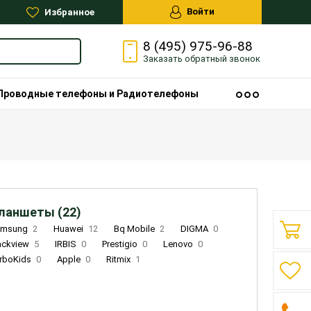
Войти
Избранное
8 (495) 975-96-88
Заказать
обратный
звонок
Проводные телефоны и Радиотелефоны
ланшеты (22)
amsung
2
Huawei
12
Bq Mobile
2
DIGMA
0
ackview
5
IRBIS
0
Prestigio
0
Lenovo
0
rboKids
0
Apple
0
Ritmix
1