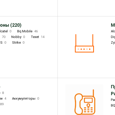
оны (220)
М
lcatel
0
Bq Mobile
46
Al
i
70
Nobby
0
Texet
14
D
'S
0
Strike
0
Zy
DIGMA
0
INOI
15
S
0
DIZO
0
Corn
0
Xenium
12
)
П
e
8
Р
ли
4
Аккумуляторы
0
Pa
89
B
3