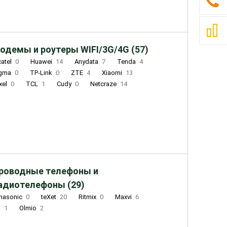
одемы и роутеры WIFI/3G/4G (57)
catel
0
Huawei
14
Anydata
7
Tenda
4
igma
0
TP-Link
0
ZTE
4
Xiaomi
13
xel
0
TCL
1
Cudy
0
Netcraze
14
роводные телефоны и
адиотелефоны (29)
nasonic
0
teXet
20
Ritmix
0
Maxvi
6
Q
1
Olmio
2