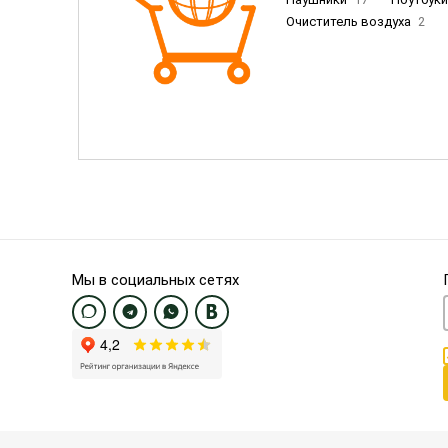
Очиститель воздуха
2
Пылесосы
9
Смартфо
Смартфоны Samsung
20
Смартфоны OnePlus/Pixel/U
Электронные книги EU
3
Мы в социальных сетях