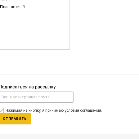
Планшеты
9
ны Apple
35
Фен Dyson
0
nigerz и тд
31
Часы
0
Подписаться на рассылку
Нажимая на кнопку, я принимаю условия соглашения.
ОТПРАВИТЬ