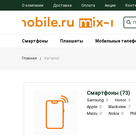
О компании
Доставка
Оплата
Акции
Конт
Смартфоны
Планшеты
Мобильные телеф
Главная
Каталог
Смартфоны (73)
Samsung
0
Honor
5
Apple
0
Blackview
7
Meizu
0
Nokia
0
Phi
Oukitel
0
OPPO
0
Re
INOI
1
ZTE
0
TCL
0
Coolpad
2