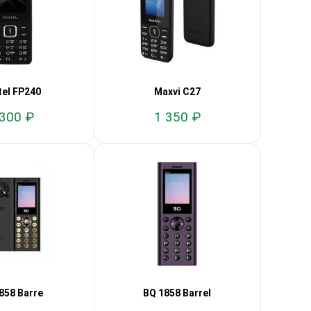
tel FP240
Maxvi C27
 300 ₽
1 350 ₽
858 Barre
BQ 1858 Barrel