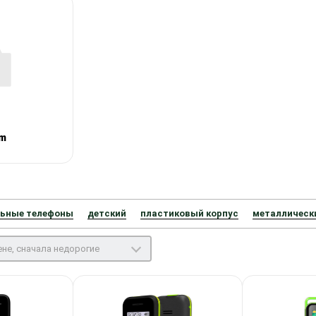
m
ьные телефоны
детский
пластиковый корпус
металлическ
не, сначала недорогие