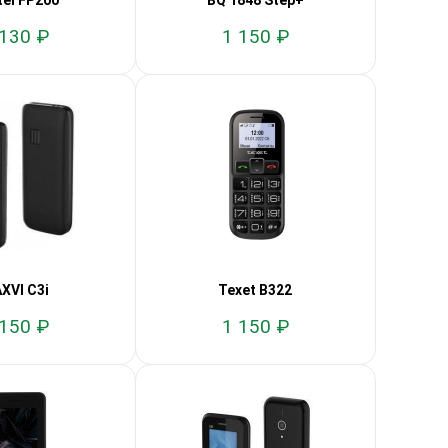
tel FP200
BQ 1848 Step+
 130 ₽
1 150 ₽
XVI C3i
Texet B322
 150 ₽
1 150 ₽