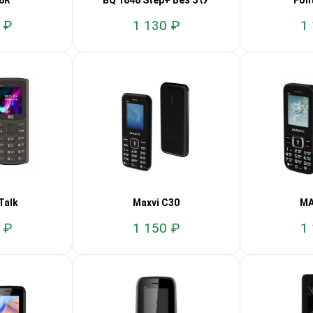
08R
BQ 1848 Step+ Без З\У
Fon
 ₽
1 130 ₽
1
Talk
Maxvi C30
MA
 ₽
1 150 ₽
1