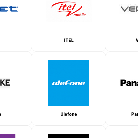
t
ITEL
e
Ulefone
Pa