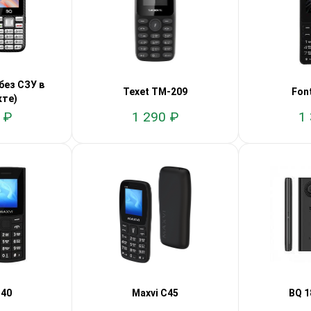
без СЗУ в
Texet TM-209
Fon
те)
 ₽
1 290 ₽
1
C40
Maxvi C45
BQ 1