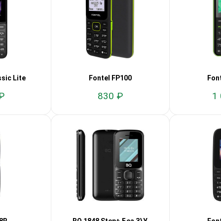
sic Lite
Fontel FP100
Fon
₽
830 ₽
1