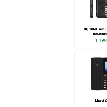
BQ 1860 Gem (
комплек
1 190
Maxvi 