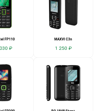
tel FP110
MAXVI C3n
 030 ₽
1 250 ₽