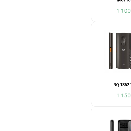
INOI 1
1 100
BQ 1862 
1 150