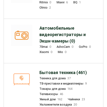
Ritmix
0
Maxvi
6
BQ
1
Olmio
2
Автомобильные
видеорегистраторы и
Экшн-камеры (0)
70mai
0
AdvoCam
0
GoPro
0
Xiaomi
0
Mio
0
Бытовая техника (461)
Техника для дома
37
ТВ-приставки и медиаплееры
9
Товары для дома
164
Телевизоры
46
Умный дом
162
Чайники
23
Увлажнители воздуха
20