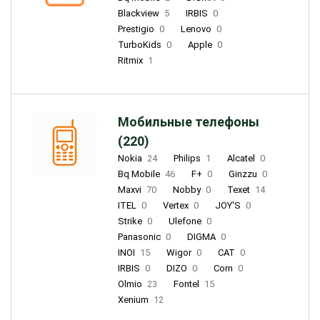
Blackview
5
IRBIS
0
Prestigio
0
Lenovo
0
TurboKids
0
Apple
0
Ritmix
1
Мобильные телефоны
(220)
Nokia
24
Philips
1
Alcatel
0
Bq Mobile
46
F+
0
Ginzzu
0
Maxvi
70
Nobby
0
Texet
14
ITEL
0
Vertex
0
JOY'S
0
Strike
0
Ulefone
0
Panasonic
0
DIGMA
0
INOI
15
Wigor
0
CAT
0
IRBIS
0
DIZO
0
Corn
0
Olmio
23
Fontel
15
Xenium
12