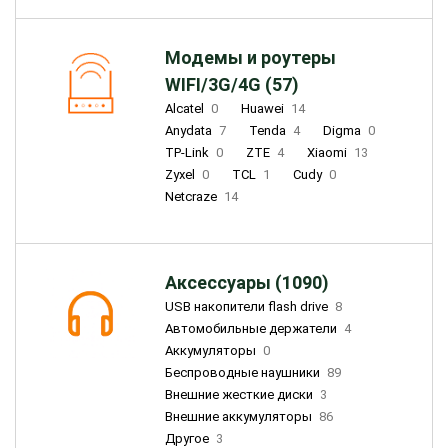
Модемы и роутеры
WIFI/3G/4G (57)
Alcatel
0
Huawei
14
Anydata
7
Tenda
4
Digma
0
TP-Link
0
ZTE
4
Xiaomi
13
Zyxel
0
TCL
1
Cudy
0
Netcraze
14
Аксессуары (1090)
USB накопители flash drive
8
Автомобильные держатели
4
Аккумуляторы
0
Беспроводные наушники
89
Внешние жесткие диски
3
Внешние аккумуляторы
86
Другое
3