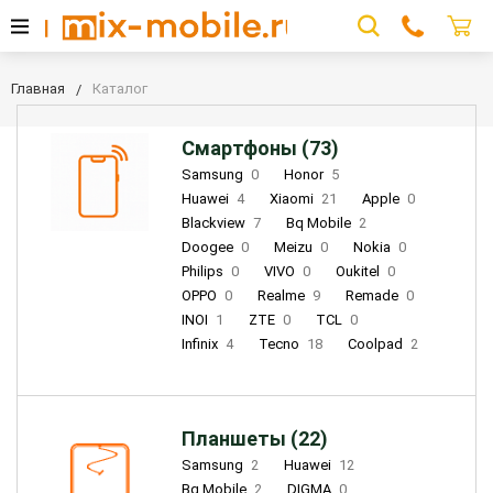
Главная
Каталог
Смартфоны (73)
Samsung
0
Honor
5
Huawei
4
Xiaomi
21
Apple
0
Blackview
7
Bq Mobile
2
Doogee
0
Meizu
0
Nokia
0
Philips
0
VIVO
0
Oukitel
0
OPPO
0
Realme
9
Remade
0
INOI
1
ZTE
0
TCL
0
Infinix
4
Tecno
18
Coolpad
2
Планшеты (22)
Samsung
2
Huawei
12
Bq Mobile
2
DIGMA
0