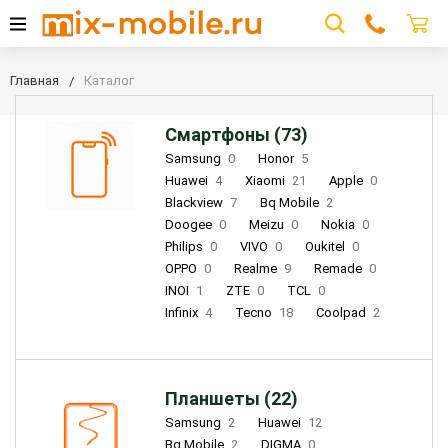
Главная
Каталог
Смартфоны (73)
Samsung
0
Honor
5
Huawei
4
Xiaomi
21
Apple
0
Blackview
7
Bq Mobile
2
Doogee
0
Meizu
0
Nokia
0
Philips
0
VIVO
0
Oukitel
0
OPPO
0
Realme
9
Remade
0
INOI
1
ZTE
0
TCL
0
Infinix
4
Tecno
18
Coolpad
2
Планшеты (22)
Samsung
2
Huawei
12
Bq Mobile
2
DIGMA
0