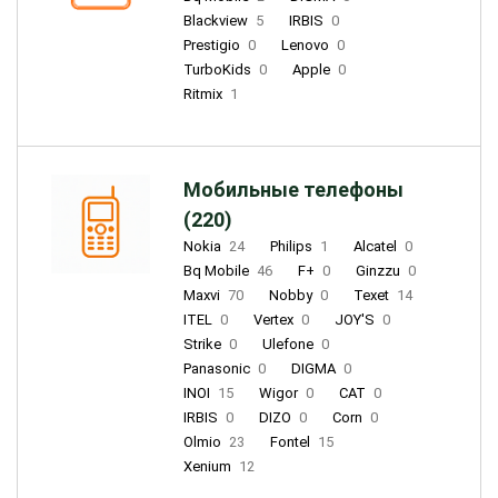
Blackview
5
IRBIS
0
Prestigio
0
Lenovo
0
TurboKids
0
Apple
0
Ritmix
1
Мобильные телефоны
(220)
Nokia
24
Philips
1
Alcatel
0
Bq Mobile
46
F+
0
Ginzzu
0
Maxvi
70
Nobby
0
Texet
14
ITEL
0
Vertex
0
JOY'S
0
Strike
0
Ulefone
0
Panasonic
0
DIGMA
0
INOI
15
Wigor
0
CAT
0
IRBIS
0
DIZO
0
Corn
0
Olmio
23
Fontel
15
Xenium
12