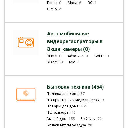
Ritmix
0
Maxvi
6
BQ
1
Olmio
2
Автомобильные
видеорегистраторы и
Экшн-камеры (0)
70mai
0
AdvoCam
0
GoPro
0
Xiaomi
0
Mio
0
Бытовая техника (454)
Техника для дома
37
ТВ-приставки и медиаплееры
9
Товары для дома
164
Телевизоры
46
Умный дом
155
Чайники
23
Увлажнители воздуха
20