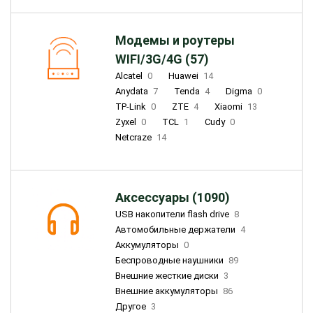
Модемы и роутеры
WIFI/3G/4G (57)
Alcatel
0
Huawei
14
Anydata
7
Tenda
4
Digma
0
TP-Link
0
ZTE
4
Xiaomi
13
Zyxel
0
TCL
1
Cudy
0
Netcraze
14
Аксессуары (1090)
USB накопители flash drive
8
Автомобильные держатели
4
Аккумуляторы
0
Беспроводные наушники
89
Внешние жесткие диски
3
Внешние аккумуляторы
86
Другое
3