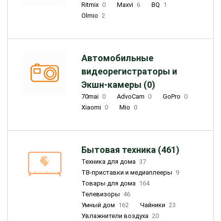
Ritmix
0
Maxvi
6
BQ
1
Olmio
2
Автомобильные
видеорегистраторы и
Экшн-камеры (0)
70mai
0
AdvoCam
0
GoPro
0
Xiaomi
0
Mio
0
Бытовая техника (461)
Техника для дома
37
ТВ-приставки и медиаплееры
9
Товары для дома
164
Телевизоры
46
Умный дом
162
Чайники
23
Увлажнители воздуха
20