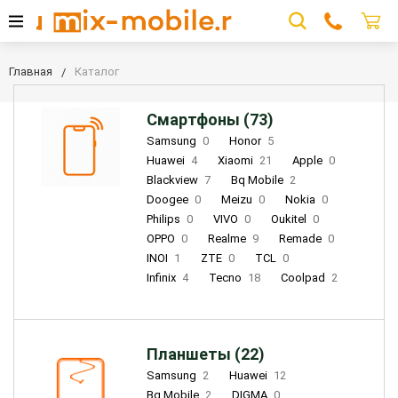
Главная
Каталог
Смартфоны (73)
Samsung
0
Honor
5
Huawei
4
Xiaomi
21
Apple
0
Blackview
7
Bq Mobile
2
Doogee
0
Meizu
0
Nokia
0
Philips
0
VIVO
0
Oukitel
0
OPPO
0
Realme
9
Remade
0
INOI
1
ZTE
0
TCL
0
Infinix
4
Tecno
18
Coolpad
2
Планшеты (22)
Samsung
2
Huawei
12
Bq Mobile
2
DIGMA
0