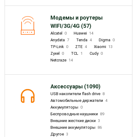
Модемы и роутеры
WIFI/3G/4G (57)
Alcatel
0
Huawei
14
Anydata
7
Tenda
4
Digma
0
TP-Link
0
ZTE
4
Xiaomi
13
Zyxel
0
TCL
1
Cudy
0
Netcraze
14
Аксессуары (1090)
USB накопители flash drive
8
Автомобильные держатели
4
Аккумуляторы
0
Беспроводные наушники
89
Внешние жесткие диски
3
Внешние аккумуляторы
86
Другое
3