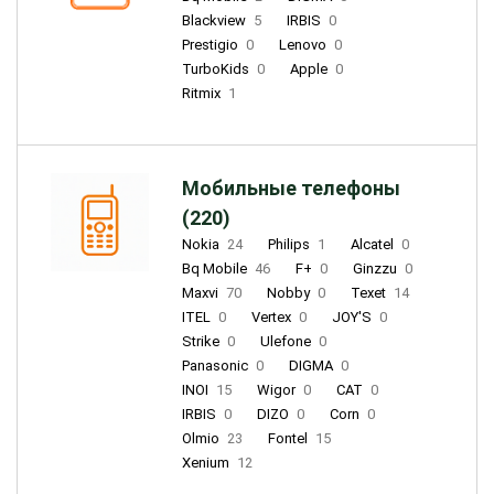
Blackview
5
IRBIS
0
Prestigio
0
Lenovo
0
TurboKids
0
Apple
0
Ritmix
1
Мобильные телефоны
(220)
Nokia
24
Philips
1
Alcatel
0
Bq Mobile
46
F+
0
Ginzzu
0
Maxvi
70
Nobby
0
Texet
14
ITEL
0
Vertex
0
JOY'S
0
Strike
0
Ulefone
0
Panasonic
0
DIGMA
0
INOI
15
Wigor
0
CAT
0
IRBIS
0
DIZO
0
Corn
0
Olmio
23
Fontel
15
Xenium
12