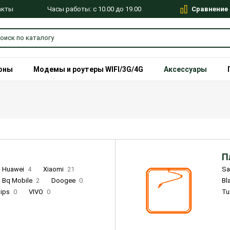
Сравнение
Часы работы: с 10.00 до 19.00
акты
оны
Модемы и роутеры WIFI/3G/4G
Аксессуары
П
Huawei
4
Xiaomi
21
S
Bq Mobile
2
Doogee
0
Bl
lips
0
VIVO
0
Tu
alme
9
Remade
0
Infinix
4
Tecno
18