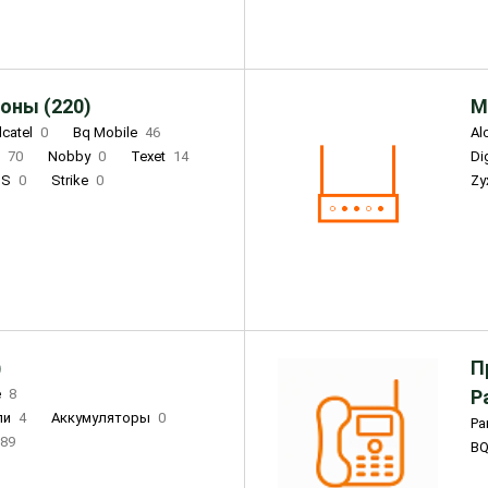
оны (220)
М
lcatel
0
Bq Mobile
46
Al
i
70
Nobby
0
Texet
14
D
'S
0
Strike
0
Zy
DIGMA
0
INOI
15
S
0
DIZO
0
Corn
0
Xenium
12
)
П
e
8
Р
ли
4
Аккумуляторы
0
Pa
89
B
3