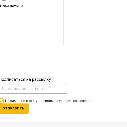
Планшеты
9
ны Apple
35
Фен Dyson
0
nigerz и тд
31
Часы
0
Подписаться на рассылку
Нажимая на кнопку, я принимаю условия соглашения.
ОТПРАВИТЬ