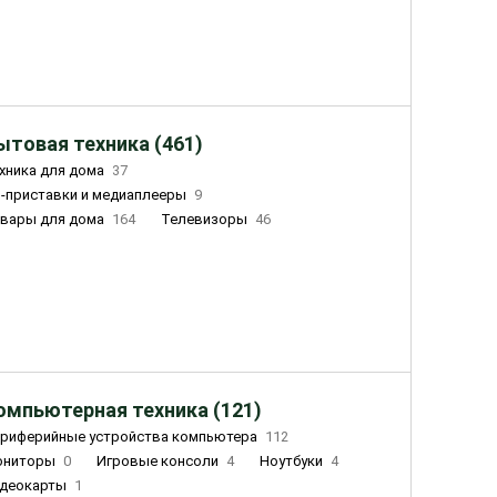
ытовая техника (461)
хника для дома
37
-приставки и медиаплееры
9
вары для дома
164
Телевизоры
46
ный дом
162
Чайники
23
лажнители воздуха
20
омпьютерная техника (121)
риферийные устройства компьютера
112
ониторы
0
Игровые консоли
4
Ноутбуки
4
деокарты
1