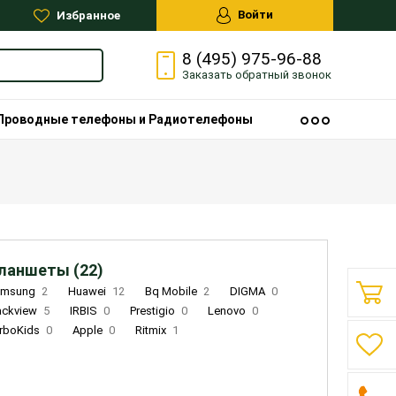
Войти
Избранное
8 (495) 975-96-88
Заказать
обратный
звонок
Проводные телефоны и Радиотелефоны
ланшеты (22)
amsung
2
Huawei
12
Bq Mobile
2
DIGMA
0
ackview
5
IRBIS
0
Prestigio
0
Lenovo
0
rboKids
0
Apple
0
Ritmix
1