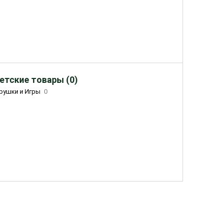
етские товары (0)
рушки и Игры
0