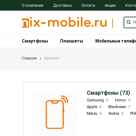
О компании
Доставка
Оплата
Акции
Конт
Смартфоны
Планшеты
Мобильные телеф
Главная
Каталог
Смартфоны (73)
Samsung
0
Honor
5
Apple
0
Blackview
7
Meizu
0
Nokia
0
Phi
Oukitel
0
OPPO
0
Re
INOI
1
ZTE
0
TCL
0
Coolpad
2