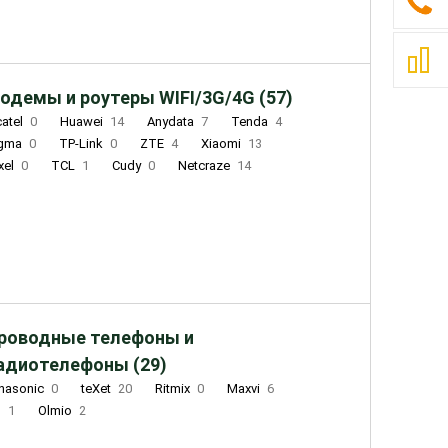
одемы и роутеры WIFI/3G/4G (57)
catel
0
Huawei
14
Anydata
7
Tenda
4
igma
0
TP-Link
0
ZTE
4
Xiaomi
13
xel
0
TCL
1
Cudy
0
Netcraze
14
роводные телефоны и
адиотелефоны (29)
nasonic
0
teXet
20
Ritmix
0
Maxvi
6
Q
1
Olmio
2