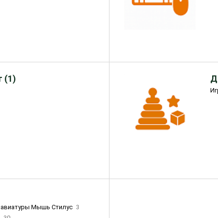
 (1)
Д
Иг
лавиатуры Мышь Стилус
3
и
30