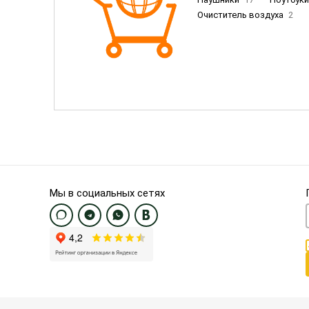
Очиститель воздуха
2
Пылесосы
9
Смартфо
Смартфоны Samsung
20
Смартфоны OnePlus/Pixel/U
Электронные книги EU
3
Мы в социальных сетях