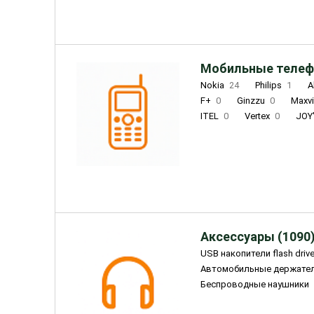
Мобильные телеф
Nokia
24
Philips
1
A
F+
0
Ginzzu
0
Maxv
ITEL
0
Vertex
0
JOY
Ulefone
0
Panasonic
0
Wigor
0
CAT
0
IRBI
Olmio
23
Fontel
15
Аксессуары (1090
USB накопители flash driv
Автомобильные держате
Беспроводные наушники
Внешние жесткие диски