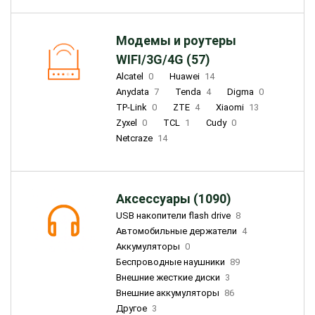
Модемы и роутеры
WIFI/3G/4G (57)
Alcatel
0
Huawei
14
Anydata
7
Tenda
4
Digma
0
TP-Link
0
ZTE
4
Xiaomi
13
Zyxel
0
TCL
1
Cudy
0
Netcraze
14
Аксессуары (1090)
USB накопители flash drive
8
Автомобильные держатели
4
Аккумуляторы
0
Беспроводные наушники
89
Внешние жесткие диски
3
Внешние аккумуляторы
86
Другое
3