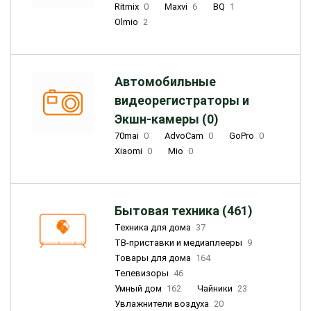
Ritmix
0
Maxvi
6
BQ
1
Olmio
2
Автомобильные
видеорегистраторы и
Экшн-камеры (0)
70mai
0
AdvoCam
0
GoPro
0
Xiaomi
0
Mio
0
Бытовая техника (461)
Техника для дома
37
ТВ-приставки и медиаплееры
9
Товары для дома
164
Телевизоры
46
Умный дом
162
Чайники
23
Увлажнители воздуха
20