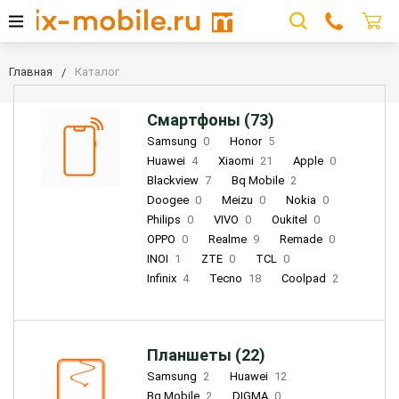
Главная
Каталог
Смартфоны (73)
Samsung
0
Honor
5
Huawei
4
Xiaomi
21
Apple
0
Blackview
7
Bq Mobile
2
Doogee
0
Meizu
0
Nokia
0
Philips
0
VIVO
0
Oukitel
0
OPPO
0
Realme
9
Remade
0
INOI
1
ZTE
0
TCL
0
Infinix
4
Tecno
18
Coolpad
2
Планшеты (22)
Samsung
2
Huawei
12
Bq Mobile
2
DIGMA
0