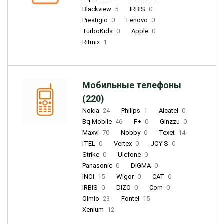
Blackview
5
IRBIS
0
Prestigio
0
Lenovo
0
TurboKids
0
Apple
0
Ritmix
1
Мобильные телефоны
(220)
Nokia
24
Philips
1
Alcatel
0
Bq Mobile
46
F+
0
Ginzzu
0
Maxvi
70
Nobby
0
Texet
14
ITEL
0
Vertex
0
JOY'S
0
Strike
0
Ulefone
0
Panasonic
0
DIGMA
0
INOI
15
Wigor
0
CAT
0
IRBIS
0
DIZO
0
Corn
0
Olmio
23
Fontel
15
Xenium
12